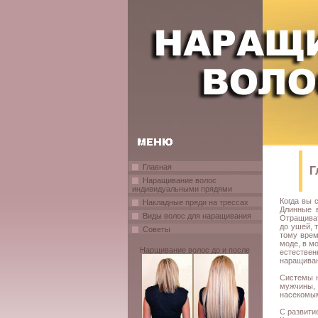
Главная
Г
Наращивание волос
индивидуальными прядями
Когда вы 
Накладные пряди на трессах
Длинные 
Виды волос для наращивания
Отращиват
до ушей, 
Советы
тому врем
моде, в м
Нарщивание волос до и после
естестве
наращиван
Системы н
мужчины, 
насекомым
С развити