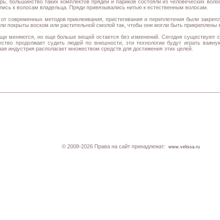
ерь, большинство таких комплектов прядей и париков состояли из человеческих воло
лись к волосам владельца. Пряди привязывались нитью к естественным волосам.
 от современных методов приклеивания, пристегивания и переплетения были закреп
ли покрыты воском или растительной смолой так, чтобы они могли быть прикреплены 
щи меняются, но еще больше вещей остается без изменений. Сегодня существуют с
ство продолжает судить людей по внешности, эти технологии будут играть важн
ая индустрия располагает множеством средств для достижения этих целей.
© 2008-2026 Права на сайт принадлежат:
www.velissa.ru