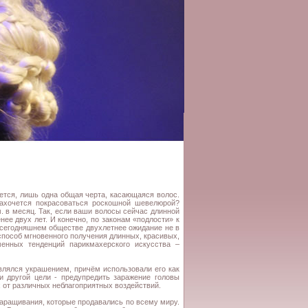
жется, лишь одна общая черта, касающаяся волос.
захочется покрасоваться роскошной шевелюрой?
. в месяц. Так, если ваши волосы сейчас длинной
нее двух лет. И конечно, по законам «подлости» к
м сегодняшнем обществе двухлетнее ожидание не в
способ мгновенного получения длинных, красивых,
менных тенденций парикмахерского искусства –
влялся украшением, причём использовали его как
и другой цели - предупредить заражение головы
 от различных неблагоприятных воздействий.
наращивания, которые продавались по всему миру.