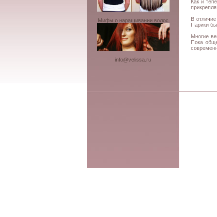
Как и теп
прикрепля
В отличие
Мифы о наращивании волос
Парики бы
Многие ве
Пока обще
современн
info@velissa.ru