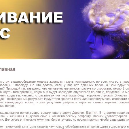
лавная
смотрите разнообразные модные журналы, газеты или каталоги, во всех них есть, ка
волосы – повсюду. Но что делать, если у вас нет длинных волос, а Вам вдруг 
ь? Природой так заведено, что человеческие волосы растут со скоростью около 2 см
то ждать того времени, когда они будут каскадом спускаться по спине, придется не ме
ени, когда вы, наконец, отрастите их, на пике моды будут короткие стрижки. В наше
оде – немедленный результат. Индустрия красоты признала необходимость изобрести 
нно выглядящих волос, и как результат родилась одна из самых горячих совре
ие волос.
аращивания волос существовали еще в эпоху Древних Египтян. В то время парик я
так и женщины. В дополнение к косметическому эффекту, парики удовлетворяли 
и. Для этого египетские мужчины брили головы, но носили парики, чтобы защищать их
ем технологий азиатские страны научились обрабатывать и производить волосы для 