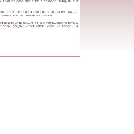
с. Главное различие было в способе, которым они
лены с нитью к естественным волосам владельца.
к коже или естественным волосам.
отни и тысячи продуктов для наращивания волос.
ую роль. Каждый хочет иметь хорошие волосы! И