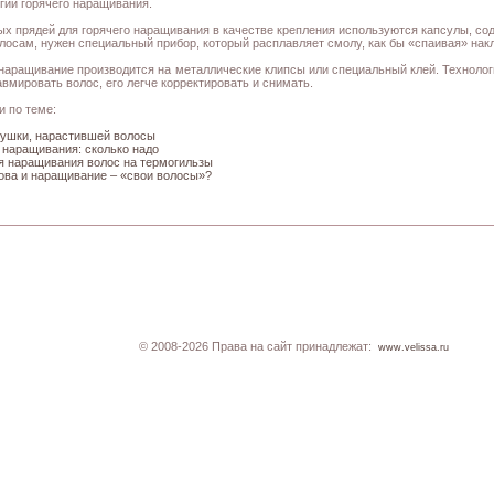
огии горячего наращивания.
ых прядей для горячего наращивания в качестве крепления используются капсулы, сод
олосам, нужен специальный прибор, который расплавляет смолу, как бы «спаивая» на
наращивание производится на металлические клипсы или специальный клей. Технолог
авмировать волос, его легче корректировать и снимать.
и по теме:
ушки, нарастившей волосы
 наращивания: сколько надо
я наращивания волос на термогильзы
ова и наращивание – «свои волосы»?
© 2008-2026 Права на сайт принадлежат:
www.velissa.ru