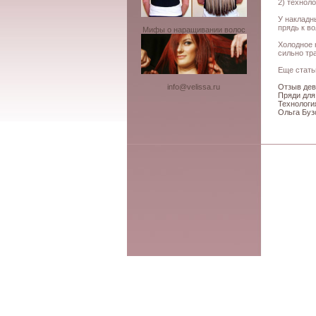
2) технол
У накладн
прядь к в
Мифы о наращивании волос
Холодное 
сильно тр
Еще стать
Отзыв дев
info@velissa.ru
Пряди для
Технологи
Ольга Буз