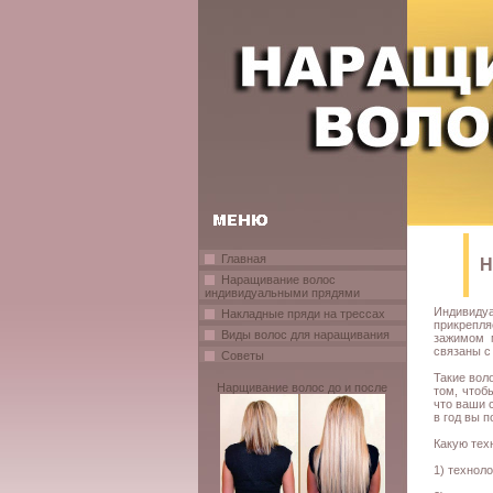
Главная
Н
Наращивание волос
индивидуальными прядями
Индивиду
Накладные пряди на трессах
прикрепл
Виды волос для наращивания
зажимом 
связаны с
Советы
Такие вол
Нарщивание волос до и после
том, чтоб
что ваши 
в год вы 
Какую тех
1) технол