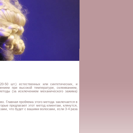
0-50 шт.) естественных или синтетических, и
ением при высокой температуре, склеиванием,
методы (за исключением механического зажима)
во. Главная проблема этого метода заключается в
орые предлагают этот метод клиентам, клянутся,
ами, что будет с вашими волосами, если 3-4 раза