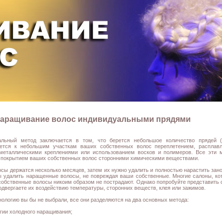
аращивание волос индивидуальными прядями
альный метод заключается в том, что берется небольшое количество прядей (2
яется к небольшим участкам ваших собственных волос переплетением, расплавл
металлическими креплениями или использованием восков и полимеров. Все эти 
 покрытием ваших собственных волос сторонними химическими веществами.
осы держатся несколько месяцев, затем их нужно удалить и полностью нарастить зано
ы удалить наращенные волосы, не повреждая ваши собственные. Многие салоны, кот
собственные волосы никоим образом не пострадают. Однако попробуйте представить с
подвергаете их воздействию температуры, сторонних веществ, клея или зажимов.
нологию вы бы не выбрали, все они разделяются на два основных метода:
огии холодного наращивания;