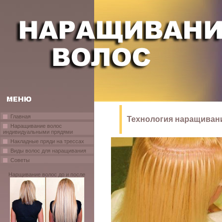
Главная
Технология наращиван
Наращивание волос
индивидуальными прядями
Накладные пряди на трессах
Виды волос для наращивания
Советы
Нарщивание волос до и после