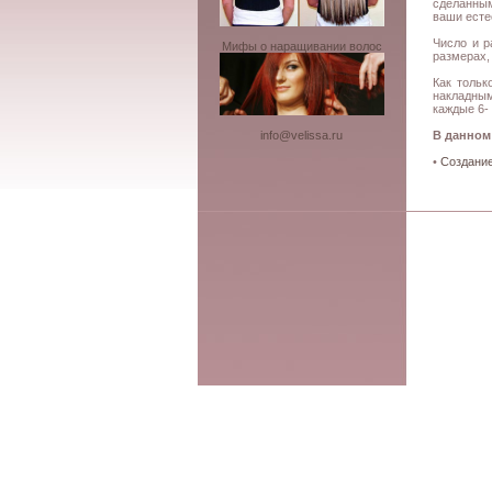
сделанным
ваши есте
Число и р
Мифы о наращивании волос
размерах,
Как толь
накладным
каждые 6- 
В данном
info@velissa.ru
•
Создание