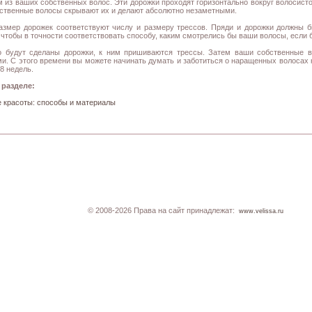
 из ваших собственных волос. Эти дорожки проходят горизонтально вокруг волосисто
ственные волосы скрывают их и делают абсолютно незаметными.
азмер дорожек соответствуют числу и размеру трессов. Пряди и дорожки должны 
 чтобы в точности соответствовать способу, каким смотрелись бы ваши волосы, если 
ко будут сделаны дорожки, к ним пришиваются трессы. Затем ваши собственные
и. С этого времени вы можете начинать думать и заботиться о наращенных волосах 
8 недель.
 разделе:
 красоты: способы и материалы
© 2008-2026 Права на сайт принадлежат:
www.velissa.ru