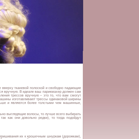
е вверху тканевой полоской и свободно падающие
ся вручную. В идеале ваш парикмахер должен сам
ления трессов вручную – это то, что вам смогут
 Машины изготавливают трессы одинаковой ширины
льше и являются более толстыми чем машинные,
ально выглядящие волосы, то лучше всего выбирать
так как они довольно редки), то тогда подойдут
 пришивания их к крошечным шнуркам (дорожкам),