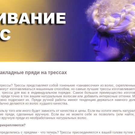
акладные пряди на трессах
 трессы? Трессы представляют собой тоненькие «занавесочки» из волос, скрепленны
 могут изготавливаться машинным способом, но самые лучшие трессы изготавливают
ь трессы для вас в индивидуальном порядке. Самое большое преимущество изготов
 пряди точно в тон вашим натуральным волосам или добавить интересные оттенки.
овно подрезают их. Пряди ручной работы имеют тенденцию держаться намного до
бычно делаются из волос худшего качества.
ользу того или иного будет зависеть от качества и цены. Если вы хотите иметь натур
ие пряди, сделанные вручную. Если вы не можете себе их позволить (или найти, 
 вручную пряди из необработанных натуральных волос.
прикрепляются?
определились с прядями - что теперь? Трессы присоединяются к вашей голове путем