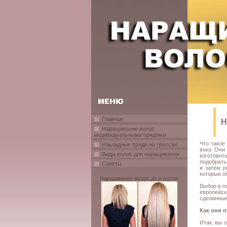
Главная
Н
Наращивание волос
индивидуальными прядями
Что такое
Накладные пряди на трессах
вниз. Они
Виды волос для наращивания
изготовит
подобрать
Советы
и затем р
которые о
Нарщивание волос до и после
Выбор в п
европейск
сделанные
Как они 
Итак, вы 