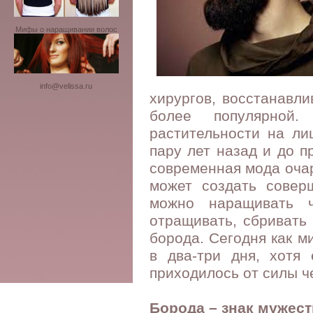
Мифы о наращивании волос
info@velissa.ru
хирургов, восстанавл
более популярной.
растительности на ли
пару лет назад и до п
современная мода очар
может создать совер
можно наращивать ч
отращивать, сбривать
борода. Сегодня как м
в два-три дня, хотя
приходилось от силы че
Борода – знак мужес