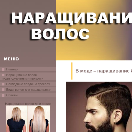
Главная
В моде – наращивание
Наращивание волос
индивидуальными прядями
Накладные пряди на трессах
Виды волос для наращивания
Советы
Нарщивание волос до и после