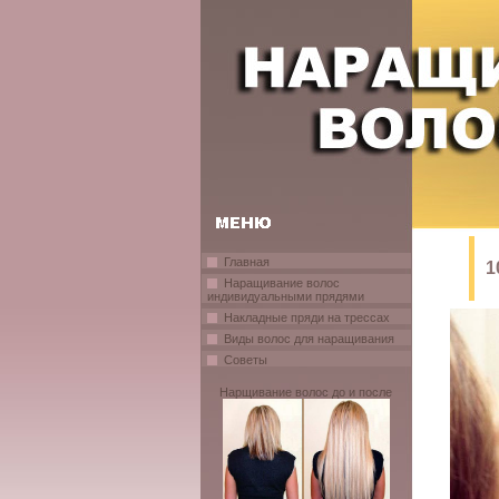
Главная
1
Наращивание волос
индивидуальными прядями
Накладные пряди на трессах
Виды волос для наращивания
Советы
Нарщивание волос до и после