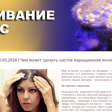
0.01.2016 | Чем может грозить частое наращивание вол
Мир не может уследить за звездами – 
волосами, то с длинными. Снимают пр
длинные волосы но снова меняют на ко
грозить нашим звездам – рассказали э
Не хватает терпения
Большинству знаменитостей нравится 
становится вполне обычной процедурой
переменам, что некоторых приводит к 
Водонаеву – приводят к постоянной с
пряди, то возвращать на место – таки
недель, иногда раз в месяц. Просто д
волосами. Но отращивать собственные 