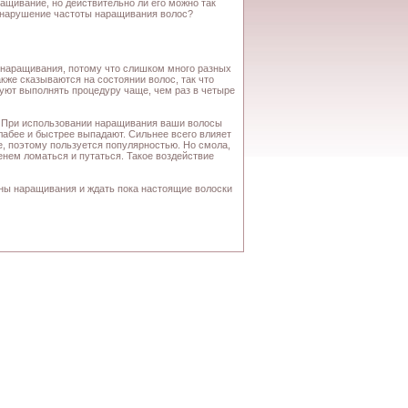
ащивание, но действительно ли его можно так
ь нарушение частоты наращивания волос?
а наращивания, потому что слишком много разных
кже сказываются на состоянии волос, так что
уют выполнять процедуру чаще, чем раз в четыре
. При использовании наращивания ваши волосы
лабее и быстрее выпадают. Сильнее всего влияет
е, поэтому пользуется популярностью. Но смола,
енем ломаться и путаться. Такое воздействие
оны наращивания и ждать пока настоящие волоски