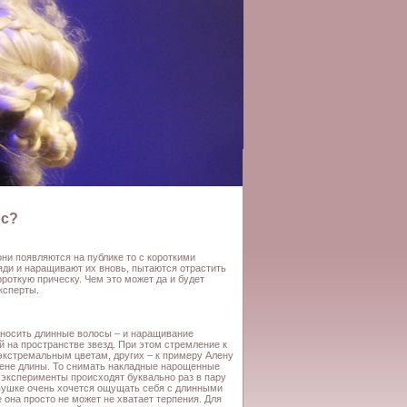
ос?
они появляются на публике то с короткими
яди и наращивают их вновь, пытаются отрастить
роткую прическу. Чем это может да и будет
ксперты.
носить длинные волосы – и наращивание
 на пространстве звезд. При этом стремление к
экстремальным цветам, других – к примеру Алену
мене длины. То снимать накладные нарощенные
е эксперименты происходят буквально раз в пару
евушке очень хочется ощущать себя с длинными
она просто не может не хватает терпения. Для