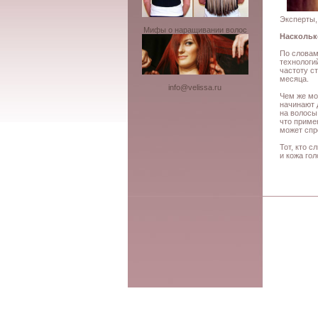
Эксперты,
Мифы о наращивании волос
Наскольк
По словам
технологи
частоту с
месяца.
info@velissa.ru
Чем же мо
начинают 
на волосы
что приме
может спр
Тот, кто 
и кожа го