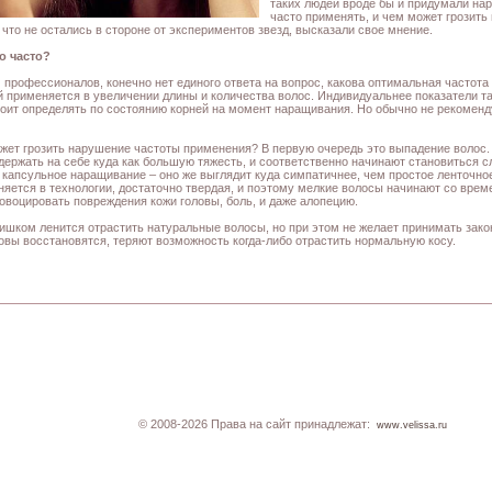
таких людей вроде бы и придумали нар
часто применять, и чем может грозит
 что не остались в стороне от экспериментов звезд, высказали свое мнение.
о часто?
 профессионалов, конечно нет единого ответа на вопрос, какова оптимальная частот
й применяется в увеличении длины и количества волос. Индивидуальнее показатели та
тоит определять по состоянию корней на момент наращивания. Но обычно не рекоменд
жет грозить нарушение частоты применения? В первую очередь это выпадение волос
держать на себе куда как большую тяжесть, и соответственно начинают становиться с
 капсульное наращивание – оно же выглядит куда симпатичнее, чем простое ленточно
няется в технологии, достаточно твердая, и поэтому мелкие волосы начинают со врем
овоцировать повреждения кожи головы, боль, и даже алопецию.
слишком ленится отрастить натуральные волосы, но при этом не желает принимать зак
ловы восстановятся, теряют возможность когда-либо отрастить нормальную косу.
© 2008-2026 Права на сайт принадлежат:
www.velissa.ru