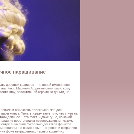
дачное наращивание
ать девушек красивее – но порой именно оно
ства. Как с Мариной Африкантовой, мало кому
алити-шоу, заплатившей огромные деньги, но
попала в объективы телекамер, что для
пары минут. Фанаты сразу заметили, что у нее на
тали длиннее – это факт, и даже гуще, но какой
 пряди не просто видны невооруженным глазом,
 центре внимания буквально десятков фанатов.
ные волосы, но наклеенные – неровно и некрасиво.
то на фоне некрашенных черных корней их