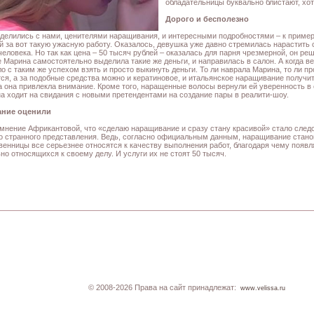
обладательницы буквально блистают, хот
Дорого и бесполезно
делились с нами, ценителями наращивания, и интересными подробностями – к пример
й за вот такую ужасную работу. Оказалось, девушка уже давно стремилась нарастить с
человека. Но так как цена – 50 тысяч рублей – оказалась для парня чрезмерной, он р
е Марина самостоятельно выделила такие же деньги, и направилась в салон. А когда ве
о с таким же успехом взять и просто выкинуть деньги. То ли наврала Марина, то ли пр
ся, а за подобные средства можно и кератиновое, и итальянское наращивание получит
а она привлекла внимание. Кроме того, наращенные волосы вернули ей уверенность в 
на ходит на свидания с новыми претендентами на создание пары в реалити-шоу.
ние оценили
мнение Африкантовой, что «сделаю наращивание и сразу стану красивой» стало след
о странного представления. Ведь, согласно официальным данным, наращивание станов
венницы все серьезнее относятся к качеству выполнения работ, благодаря чему появ
но относящихся к своему делу. И услуги их не стоят 50 тысяч.
© 2008-2026 Права на сайт принадлежат:
www.velissa.ru