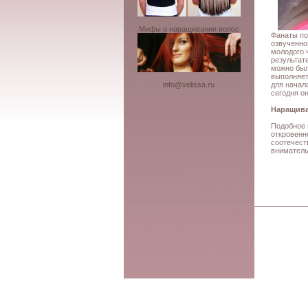
Мифы о наращивании волос
Фанаты по
озвученно
молодого 
результат
можно был
выполняет
для начал
info@velissa.ru
сегодня о
Наращива
Подобное 
откровенн
соотечест
вниматель