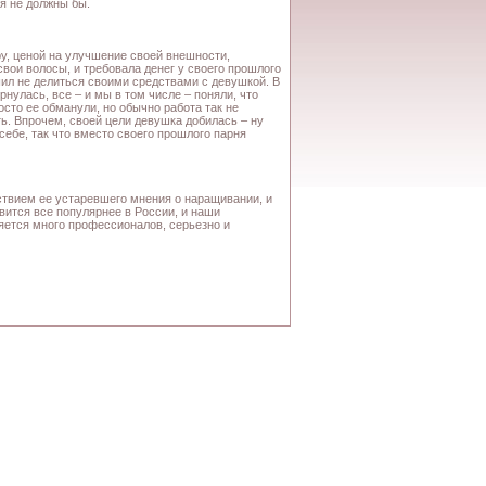
я не должны бы.
у, ценой на улучшение своей внешности,
вои волосы, и требовала денег у своего прошлого
ешил не делиться своими средствами с девушкой. В
рнулась, все – и мы в том числе – поняли, что
осто ее обманули, но обычно работа так не
ь. Впрочем, своей цели девушка добилась – ну
себе, так что вместо своего прошлого парня
ствием ее устаревшего мнения о наращивании, и
ится все популярнее в России, и наши
ляется много профессионалов, серьезно и