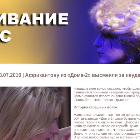
8.07.2016 | Африкантову из «Дома-2» высмеяли за неу
Наращивание волос создано, чтобы сдел
становится причиной невероятного урод
кроме фанатов известной участницей ре
ставшей от этого только страшнее.
История страшных волос
Насмешки начались, как только девушка 
обитательницы «Дома-2» дело буквально 
голове творится какой-то ужас. Волосы с
кошмар сделали около ее корней! Чужие
они настолько заметны, что оказались в
Видно, что на голове не просто наращён
В основе волос белые куски материи, ч