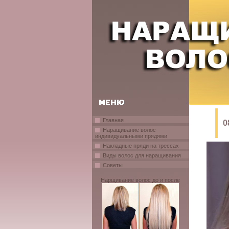
Главная
0
Наращивание волос
индивидуальными прядями
Накладные пряди на трессах
Виды волос для наращивания
Советы
Нарщивание волос до и после