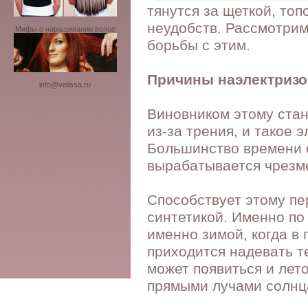
тянутся за щеткой, то
неудобств. Рассмотрим
Мифы о наращивании волос
борьбы с этим.
Причины наэлектризо
info@velissa.ru
Виновником этому стан
из-за трения, и такое 
Большинство времени е
вырабатывается чрезм
Способствует этому пе
синтетикой. Именно по
именно зимой, когда в
приходится надевать т
может появиться и лето
прямыми лучами солнц