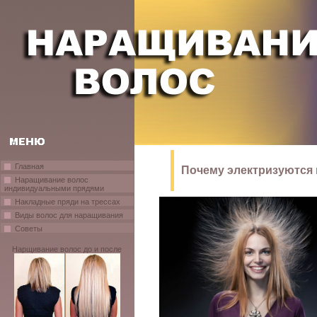
Главная
Почему электризуются
Наращивание волос
индивидуальными прядями
Накладные пряди на трессах
Виды волос для наращивания
Советы
Нарщивание волос до и после