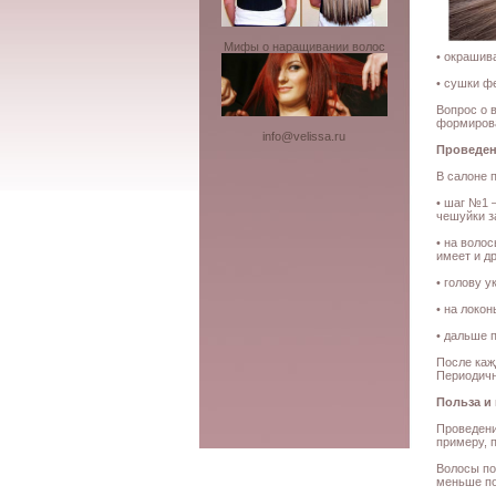
Мифы о наращивании волос
• окрашив
• сушки ф
Вопрос о 
формирова
info@velissa.ru
Проведен
В салоне 
• шаг №1 
чешуйки з
• на воло
имеет и д
• голову 
• на локо
• дальше 
После каж
Периодичн
Польза и
Проведени
примеру, 
Волосы по
меньше по