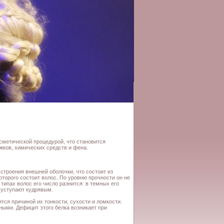
сметической процедурой, что становится
жков, химических средств и фена.
 строения внешней оболочки, что состоит из
которого состоит волос. По уровню прочности он не
 типах волос его число разнится: в темных его
 уступают кудрявым.
тся причиной их тонкости, сухости и ломкости.
ными. Дефицит этого белка возникает при