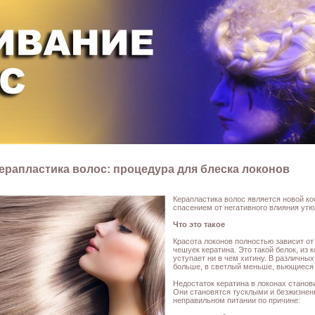
ерапластика волос: процедура для блеска локонов
Керапластика волос является новой ко
спасением от негативного влияния утю
Что это такое
Красота локонов полностью зависит от
чешуек кератина. Это такой белок, из 
уступает ни в чем хитину. В различных
больше, в светлый меньше, вьющиеся
Недостаток кератина в локонах станови
Они становятся тусклыми и безжизнен
неправильном питании по причине: