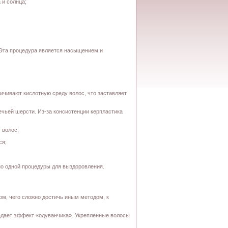
 и солнца;
 Эта процедура является насыщением и
ичивают кислотную среду волос, что заставляет
вечьей шерсти. Из-за консистенции керпластика
 волос;
ся;
но одной процедуры для выздоровления.
м, чего сложно достичь иным методом, к
адает эффект «одуванчика». Укрепленные волосы