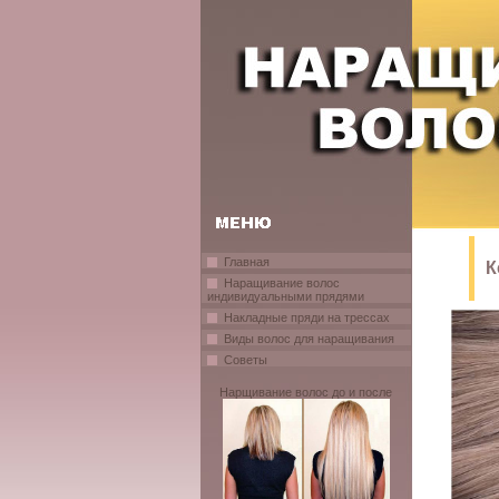
Главная
К
Наращивание волос
индивидуальными прядями
Накладные пряди на трессах
Виды волос для наращивания
Советы
Нарщивание волос до и после