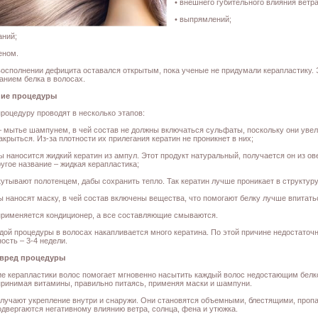
• внешнего губительного влияния ветра
• выпрямлений;
аний;
еном.
восполнении дефицита оставался открытым, пока ученые не придумали керапластику.
нием белка в волосах.
ие процедуры
процедуру проводят в несколько этапов:
– мытье шампунем, в чей состав не должны включаться сульфаты, поскольку они увел
акрыться. Из-за плотности их прилегания кератин не проникнет в них;
сы наносится жидкий кератин из ампул. Этот продукт натуральный, получается он из о
ругое название – жидкая керапластика;
укутывают полотенцем, дабы сохранить тепло. Так кератин лучше проникает в структуру
ны наносят маску, в чей состав включены вещества, что помогают белку лучше впитать
применяется кондиционер, а все составляющие смываются.
дой процедуры в волосах накапливается много кератина. По этой причине недостаточ
ость – 3-4 недели.
 вред процедуры
е керапластики волос помогает мгновенно насытить каждый волос недостающим белко
принимая витамины, правильно питаясь, применяя маски и шампуни.
лучают укрепление внутри и снаружи. Они становятся объемными, блестящими, проп
двергаются негативному влиянию ветра, солнца, фена и утюжка.