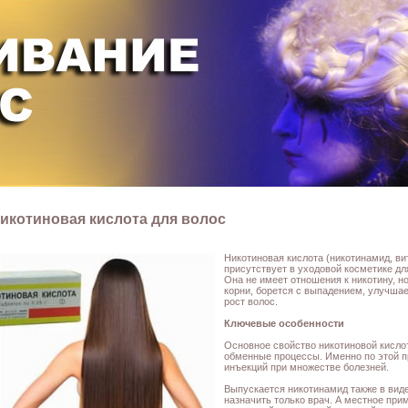
икотиновая кислота для волос
Никотиновая кислота (никотинамид, ви
присутствует в уходовой косметике дл
Она не имеет отношения к никотину, н
корни, борется с выпадением, улучшае
рост волос.
Ключевые особенности
Основное свойство никотиновой кисло
обменные процессы. Именно по этой п
инъекций при множестве болезней.
Выпускается никотинамид также в виде
назначить только врач. А местное при