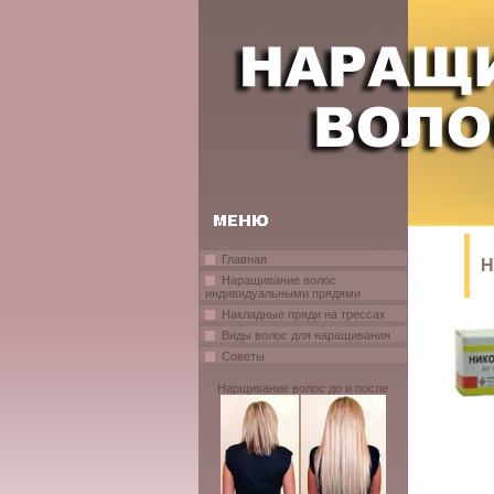
Главная
Н
Наращивание волос
индивидуальными прядями
Накладные пряди на трессах
Виды волос для наращивания
Советы
Нарщивание волос до и после