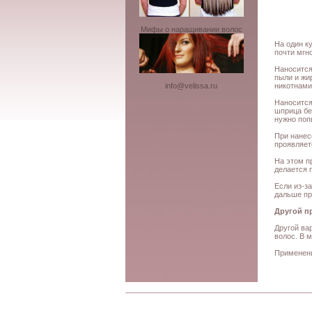
Мифы о наращивании волос
На один к
почти мгн
Наносится
пыли и жи
никотнами
info@velissa.ru
Наносится
шприца без
нужно поп
При нанес
проявляет
На этом п
делается 
Если из-з
дальше пр
Другой п
Другой ва
волос. В 
Применени