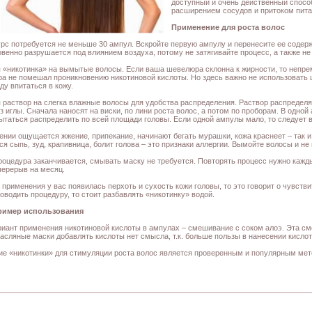
доступный и очень действенный спосо
расширением сосудов и притоком пита
Применение для роста волос
урс потребуется не меньше 30 ампул. Вскройте первую ампулу и перенесите ее содер
овенно разрушается под влиянием воздуха, потому не затягивайте процесс, а также н
 «никотинка» на вымытые волосы. Если ваша шевелюра склонна к жирности, то непре
ра не помешал проникновению никотиновой кислоты. Но здесь важно не использовать 
ду впитаться в кожу.
 раствор на слегка влажные волосы для удобства распределения. Раствор распредел
 иглы. Сначала наносят на виски, по лини роста волос, а потом по проборам. В одной 
ытаться распределить по всей площади головы. Если одной ампулы мало, то следует в
ении ощущается жжение, припекание, начинают бегать мурашки, кожа краснеет – так и 
ся сыпь, зуд, крапивница, болит голова – это признаки аллергии. Вымойте волосы и не
роцедура заканчивается, смывать маску не требуется. Повторять процесс нужно кажды
перерыв на месяц.
а применения у вас появилась перхоть и сухость кожи головы, то это говорит о чувств
оводить процедуру, то стоит разбавлять «никотинку» водой.
ример использования
риант применения никотиновой кислоты в ампулах – смешивание с соком алоэ. Эта см
масляные маски добавлять кислоты нет смысла, т.к. больше пользы в нанесении кислот
е «никотинки» для стимуляции роста волос является проверенным и популярным мет