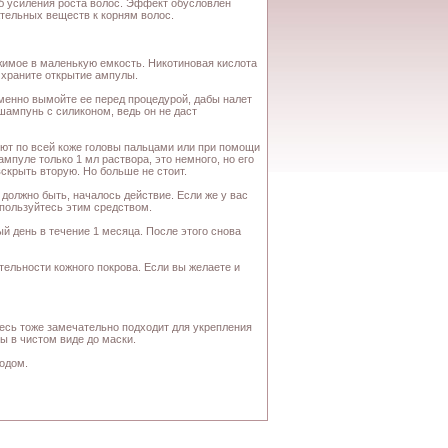
б усиления роста волос. Эффект обусловлен
тельных веществ к корням волос.
жимое в маленькую емкость. Никотиновая кислота
е храните открытие ампулы.
менно вымойте ее перед процедурой, дабы налет
шампунь с силиконом, ведь он не даст
яют по всей коже головы пальцами или при помощи
ампуле только 1 мл раствора, это немного, но его
скрыть вторую. Но больше не стоит.
должно быть, началось действие. Если же у вас
 пользуйтесь этим средством.
й день в течение 1 месяца. После этого снова
ительности кожного покрова. Если вы желаете и
есь тоже замечательно подходит для укрепления
ы в чистом виде до маски.
одом.