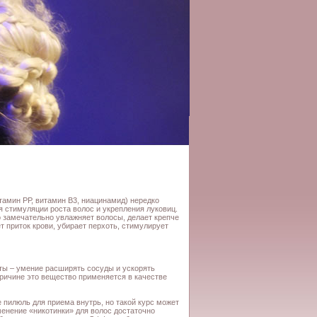
тамин РР, витамин В3, ниацинамид) нередко
я стимуляции роста волос и укрепления луковиц.
о замечательно увлажняет волосы, делает крепче
т приток крови, убирает перхоть, стимулирует
ты – умение расширять сосуды и ускорять
ричине это вещество применяется в качестве
 пилюль для приема внутрь, но такой курс может
менение «никотинки» для волос достаточно