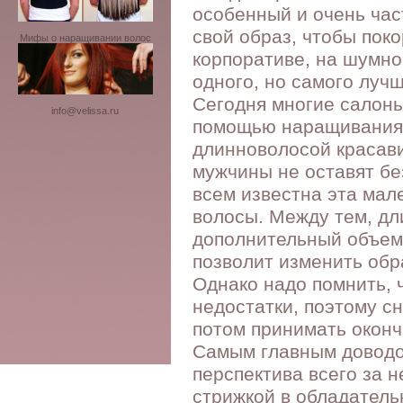
особенный и очень ча
свой образ, чтобы пок
Мифы о наращивании волос
корпоративе, на шумно
одного, но самого луч
Сегодня многие салоны
info@velissa.ru
помощью наращивания 
длинноволосой красави
мужчины не оставят бе
всем известна эта мал
волосы. Между тем, дл
дополнительный объем 
позволит изменить обр
Однако надо помнить, 
недостатки, поэтому сн
потом принимать окон
Самым главным доводо
перспектива всего за 
стрижкой в обладател