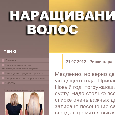
Главная
21.07.2012 | Риски нар
Наращивание волос
индивидуальными прядями
Медленно, но верно де
Накладные пряди на трессах
Виды волос для наращивания
уходящего года. Приб
Советы
Новый год, погружающ
Нарщивание волос до и после
суету. Надо столько все
списке очень важных д
записано посещение с
всегда стремится выгл