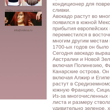
кондиционер для повре
сливки.
Мифы о наращивании волос
Авокадо растут во мно
появился в южной Мекс
прибытия европейских 
info@velissa.ru
переместился в восточ
многим другим местам в
1700-ых годов он было
Сегодня авокадо выра
Австралии и Новой Зел
включая Полинезию, Ф
Канарские острова. Он
включая Алжир и Египе
растут в Средиземном
южную Францию, Сицил
Из-за многочисленных 
листа и размеру ствол
удивительно зеленое, 