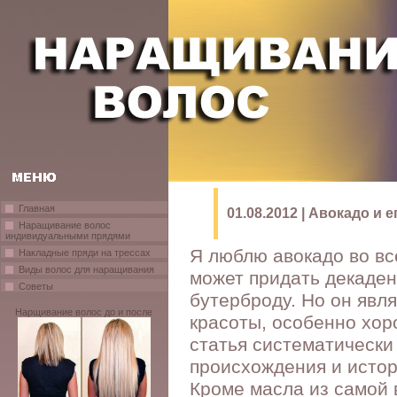
Главная
01.08.2012 | Авокадо и 
Наращивание волос
индивидуальными прядями
Я люблю авокадо во вс
Накладные пряди на трессах
Виды волос для наращивания
может придать декаден
Советы
бутерброду. Но он явл
Нарщивание волос до и после
красоты, особенно хор
статья систематически 
происхождения и истор
Кроме масла из самой 