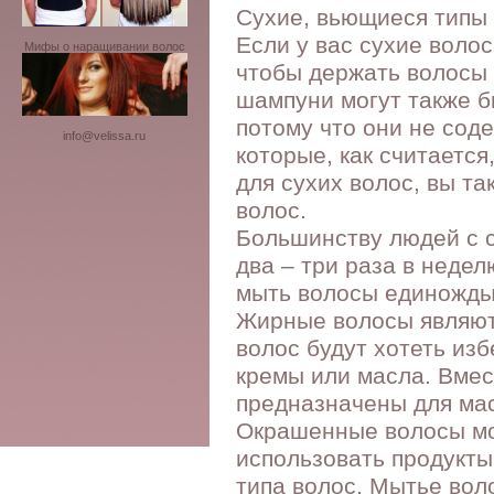
Сухие, вьющиеся типы
Если у вас сухие воло
Мифы о наращивании волос
чтобы держать волосы
шампуни могут также б
потому что они не соде
info@velissa.ru
которые, как считается
для сухих волос, вы т
волос.
Большинству людей с 
два – три раза в неде
мыть волосы единожды 
Жирные волосы являютс
волос будут хотеть из
кремы или масла. Вмес
предназначены для мас
Окрашенные волосы мог
использовать продукты
типа волос. Мытье вол