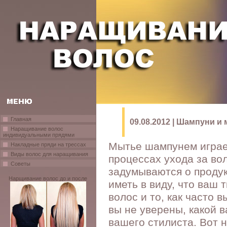
Главная
09.08.2012 | Шампуни и
Наращивание волос
индивидуальными прядями
Мытье шампунем играе
Накладные пряди на трессах
Виды волос для наращивания
процессах ухода за во
Советы
задумываются о продук
Нарщивание волос до и после
иметь в виду, что ваш
волос и то, как часто 
вы не уверены, какой 
вашего стилиста. Вот 