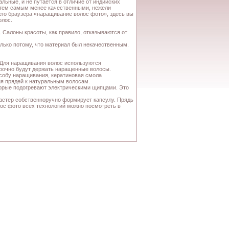
льные, и не путается в отличие от индийских
х тем самым менее качественными, нежели
шего браузера «наращивание волос фото», здесь вы
олос.
 Салоны красоты, как правило, отказываются от
лько потому, что материал был некачественным.
. Для наращивания волос используются
 прочно будут держать наращенные волосы.
особу наращивания, кератиновая смола
ия прядей к натуральным волосам.
торые подогревают электрическими щипцами. Это
 мастер собственноручно формирует капсулу. Прядь
ос фото всех технологий можно посмотреть в