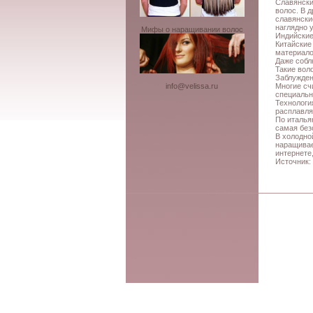
Славянски
волос. В 
славянски
наглядно 
Мифы о наращивании волос
Индийские 
Китайские
материало
Даже собл
Такие вол
Заблужден
Многие сч
info@velissa.ru
специальн
Технологи
расплавля
По италья
самая без
В холодно
наращивае
интернете
Источник: