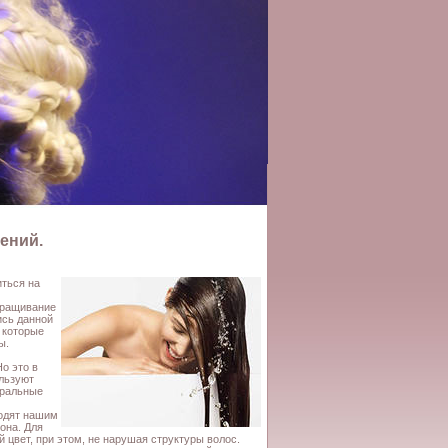
ений.
иться на
аращивание
ись данной
 которые
ы.
о это в
ользуют
уральные
ходят нашим
она. Для
 цвет, при этом, не нарушая структуры волос.