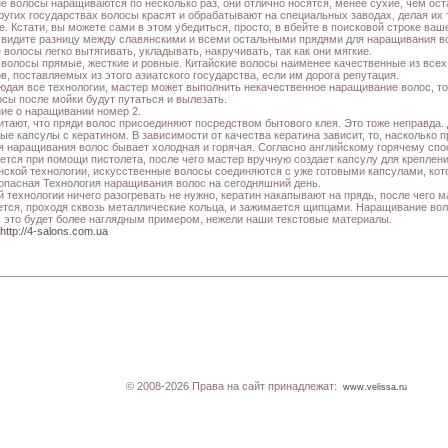
е волосы наращиваются по несколько раз, они отлично носятся, менее сухие, чем оста
других государствах волосы красят и обрабатывают на специальных заводах, делая и
е. Кстати, вы можете сами в этом убедиться, просто, в вбейте в поисковой строке ва
увидите разницу между славянскими и всеми остальными прядями для наращивания в
волосы легко вытягивать, укладывать, накручивать, так как они мягкие.
 волосы прямые, жесткие и ровные. Китайские волосы наименее качественные из всех.
в, поставляемых из этого азиатского государства, если им дорога репутация.
юдая все технологии, мастер может выполнить некачественное наращивание волос, то
осы после мойки будут путаться и вылезать.
ие о наращивании номер 2.
итают, что пряди волос присоединяют посредством бытового клея. Это тоже неправда
ые капсулы с кератином. В зависимости от качества кератина зависит, то, насколько
я наращивания волос бывает холодная и горячая. Согласно английскому горячему сп
ется при помощи пистолета, после чего мастер вручную создает капсулу для креплен
нской технологии, искусственные волосы соединяются с уже готовыми капсулами, ко
опасная Технология наращивания волос на сегодняшний день.
й технологии ничего разогревать не нужно, кератин накапывают на прядь, после чего
тся, проходя сквозь металлические кольца, и зажимается щипцами. Наращивание вол
, это будет более наглядным примером, нежели наши текстовые материалы.
http://4-salons.com.ua
© 2008-2026 Права на сайт принадлежат:
www.velissa.ru