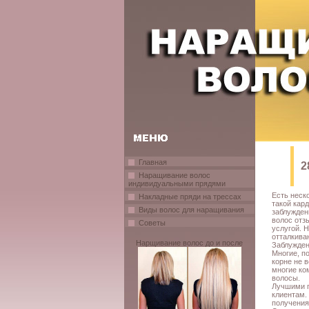
Главная
2
Наращивание волос
индивидуальными прядями
Есть неск
Накладные пряди на трессах
такой кар
Виды волос для наращивания
заблужден
волос отз
Советы
услугой. 
отталкива
Нарщивание волос до и после
Заблужден
Многие, п
корне не 
многие ко
волосы.
Лучшими п
клиентам.
получения