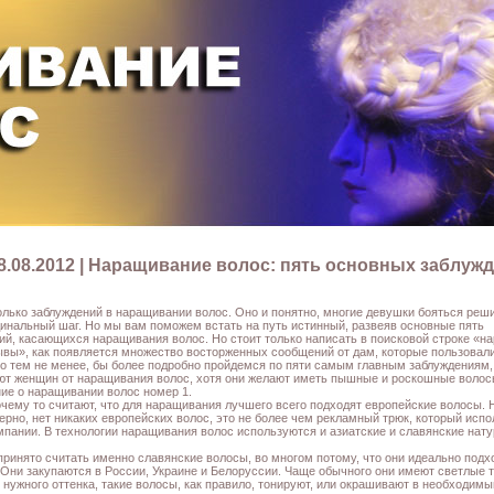
8.08.2012 | Наращивание волос: пять основных заблужд
олько заблуждений в наращивании волос. Оно и понятно, многие девушки бояться реш
динальный шаг. Но мы вам поможем встать на путь истинный, развеяв основные пять
ий, касающихся наращивания волос. Но стоит только написать в поисковой строке «н
ывы», как появляется множество восторженных сообщений от дам, которые пользовал
Но тем не менее, бы более подробно пройдемся по пяти самым главным заблуждениям,
ют женщин от наращивания волос, хотя они желают иметь пышные и роскошные волос
ие о наращивании волос номер 1.
очему то считают, что для наращивания лучшего всего подходят европейские волосы. Н
верно, нет никаких европейских волос, это не более чем рекламный трюк, который исп
мпании. В технологии наращивания волос используются и азиатские и славянские нат
ринято считать именно славянские волосы, во многом потому, что они идеально под
 Они закупаются в России, Украине и Белоруссии. Чаще обычного они имеют светлые т
 нужного оттенка, такие волосы, как правило, тонируют, или окрашивают в необходимый