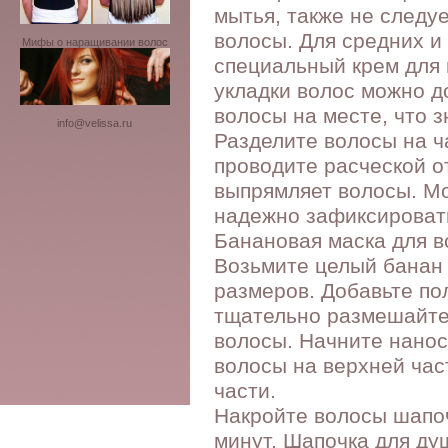
мытья, также не следу
волосы. Для средних и
Мифы о наращивании волос
специальный крем для 
укладки волос можно д
волосы на месте, что 
info@velissa.ru
Разделите волосы на ч
проводите расческой о
выпрямляет волосы. Мо
надежно зафиксировать
Банановая маска для в
Возьмите целый банан 
размеров. Добавьте по
тщательно размешайте
волосы. Начните нанос
волосы на верхней час
части.
Накройте волосы шапочк
минут. Шапочка для ду