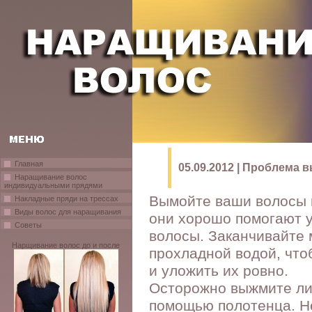
Главная
05.09.2012 | Проблема
Наращивание волос
индивидуальными прядями
Вымойте ваши волосы 
Накладные пряди на трессах
Виды волос для наращивания
они хорошо помогают 
Советы
волосы. Заканчивайте
Нарщивание волос до и после
прохладной водой, что
и уложить их ровно.
Осторожно выжмите ли
помощью полотенца. Не