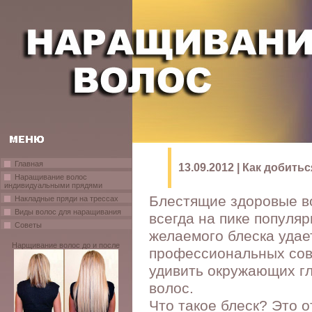
Главная
13.09.2012 | Как добить
Наращивание волос
индивидуальными прядями
Блестящие здоровые во
Накладные пряди на трессах
Виды волос для наращивания
всегда на пике популя
Советы
желаемого блеска удае
Нарщивание волос до и после
профессиональных сов
удивить окружающих г
волос.
Что такое блеск? Это 