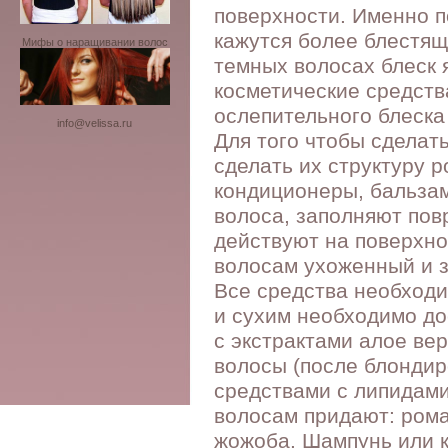
поверхности. Именно 
кажутся более блестящ
Мифы о наращивании волос
темных волосах блеск 
косметические средств
ослепительного блеска
info@velissa.ru
Для того чтобы сделат
сделать их структуру 
кондиционеры, бальзам
волоса, заполняют по
действуют на поверхно
волосам ухоженный и 
Все средства необходи
и сухим необходимо до
с экстрактами алое ве
волосы (после блонди
средствами с липидами
волосам придают: рома
жожоба. Шампунь или 