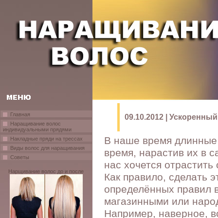
Главная
09.10.2012 | Ускоренны
Наращивание волос
индивидуальными прядями
В наше время длинные
Накладные пряди на трессах
Виды волос для наращивания
время, нарастив их в с
Советы
нас хочется отрастить
Нарщивание волос до и после
Как правило, сделать э
определённых правил в
магазинными или наро
Например, наверное, вс