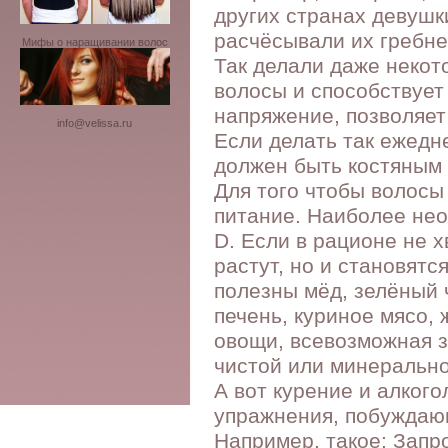
других странах девушк
расчёсывали их гребне
Мифы о наращивании волос
Так делали даже некот
волосы и способствует 
напряжение, позволяет 
info@velissa.ru
Если делать так ежедне
должен быть костяным
Для того чтобы волосы 
питание. Наиболее нео
D. Если в рационе не х
растут, но и становятс
полезны мёд, зелёный ч
печень, куриное мясо, 
овощи, всевозможная з
чистой или минерально
А вот курение и алког
упражнения, побуждаю
Например, такое: Запро