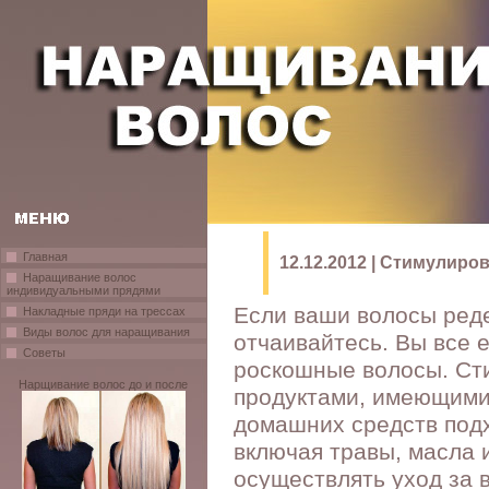
Главная
12.12.2012 | Стимулиро
Наращивание волос
индивидуальными прядями
Если ваши волосы реде
Накладные пряди на трессах
Виды волос для наращивания
отчаивайтесь. Вы все 
Советы
роскошные волосы. Ст
Нарщивание волос до и после
продуктами, имеющими
домашних средств подх
включая травы, масла 
осуществлять уход за 