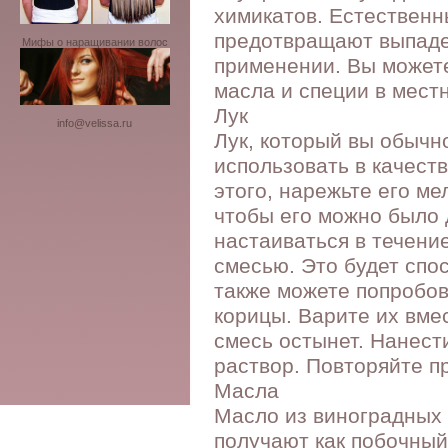
химикатов. Естественн
предотвращают выпаде
Мифы о наращивании волос
применении. Вы можете
масла и специи в мест
Лук
info@velissa.ru
Лук, который вы обычн
использовать в качест
этого, нарежьте его ме
чтобы его можно было 
настаиваться в течени
смесью. Это будет спос
также можете попробов
корицы. Варите их вмес
смесь остынет. Нанест
раствор. Повторяйте п
Масла
Масло из виноградных 
получают как побочный