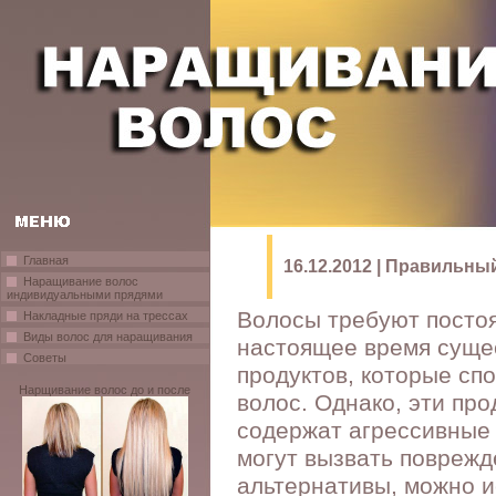
Главная
16.12.2012 | Правильны
Наращивание волос
индивидуальными прядями
Волосы требуют постоя
Накладные пряди на трессах
Виды волос для наращивания
настоящее время суще
Советы
продуктов, которые сп
Нарщивание волос до и после
волос. Однако, эти про
содержат агрессивные
могут вызвать поврежд
альтернативы, можно 