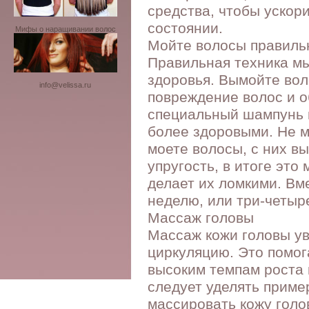
средства, чтобы ускори
состоянии.
Мифы о наращивании волос
Мойте волосы правиль
Правильная техника мы
здоровья. Вымойте вол
info@velissa.ru
повреждение волос и о
специальный шампунь и
более здоровыми. Не м
моете волосы, с них в
упругость, в итоге эт
делает их ломкими. Вм
неделю, или три-четыр
Массаж головы
Массаж кожи головы ув
циркуляцию. Это помог
высоким темпам роста 
следует уделять приме
массировать кожу голо