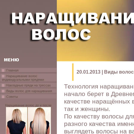
Главная
20.01.2013 | Виды воло
Наращивание волос
индивидуальными прядями
Технология наращивани
Накладные пряди на трессах
Виды волос для наращивания
начало берет в Древне
Советы
качестве наращённых в
Нарщивание волос до и после
так и женщины.
По качеству волосы д
разного качества именн
выглядеть волосы на в