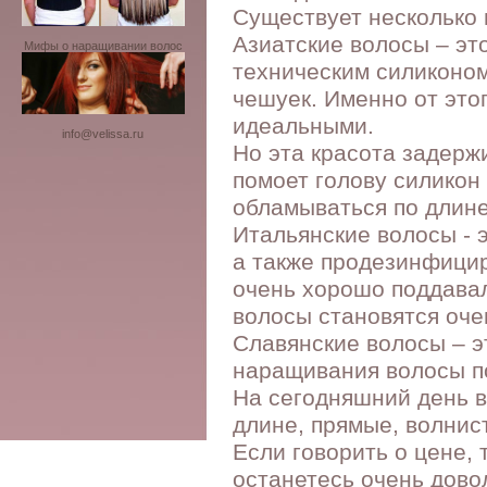
Существует несколько 
Азиатские волосы – эт
Мифы о наращивании волос
техническим силиконом
чешуек. Именно от это
идеальными.
info@velissa.ru
Но эта красота задержи
помоет голову силикон
обламываться по длине
Итальянские волосы - 
а также продезинфици
очень хорошо поддавал
волосы становятся оче
Славянские волосы – э
наращивания волосы п
На сегодняшний день в
длине, прямые, волнис
Если говорить о цене, 
останетесь очень дово