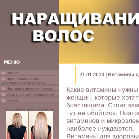
Главная
21.01.2013 | Витамины 
Наращивание волос
индивидуальными прядями
Какие витамины нужны 
Накладные пряди на трессах
Виды волос для наращивания
женщин, которые хотят
Советы
блестящими. Стоит зам
Нарщивание волос до и после
тут не обойтись. Поэт
витаминов и микроэлем
наиболее нуждаются.
Витамины для здоровь