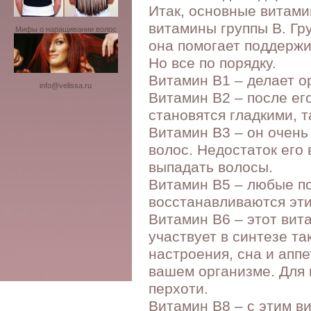
Итак, основные витами
витамины группы В. Гр
Мифы о наращивании волос
она помогает поддержи
Но все по порядку.
Витамин В1 – делает о
info@velissa.ru
Витамин В2 – после ег
становятся гладкими, т
Витамин В3 – он очень 
волос. Недостаток его
выпадать волосы.
Витамин В5 – любые п
восстанавливаются эт
Витамин В6 – этот вит
участвует в синтезе т
настроения, сна и аппе
вашем организме. Для в
перхоти.
Витамин В8 – с этим в