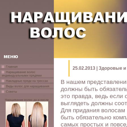
Главная
25.02.2013 | Здоровые 
Наращивание волос
индивидуальными прядями
В нашем представлени
Накладные пряди на трессах
Виды волос для наращивания
должны быть обязатель
Советы
это правда, ведь если 
Нарщивание волос до и после
выглядеть должны соо
Для придания волосам 
быть обязательно комп
самых простых и повсе