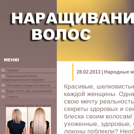
Главная
28.02.2013 | Народные
Наращивание волос
индивидуальными прядями
Красивые, шелковистые
Накладные пряди на трессах
Виды волос для наращивания
каждой женщины. Однак
Советы
свою мечту реальност
Нарщивание волос до и после
секреты здоровых и се
блеска своим волосам!
ухоженные, здоровые, 
локоны поблекли? Необ