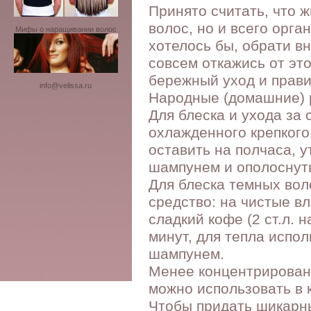
Принято считать, что ж
волос, но и всего орга
Мифы о наращивании волос
хотелось бы, обрати в
совсем откажись от эт
бережный уход и прави
info@velissa.ru
Народные (домашние) р
Для блеска и ухода за
охлажденного крепкого
оставить на полчаса, 
шампунем и ополоснут
Для блеска темных во
средство: на чистые в
сладкий кофе (2 ст.л. 
минут, для тепла испо
шампунем.
Менее концентрированны
можно использовать в 
Чтобы придать шикарн