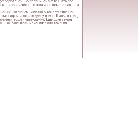
ут перед сном. Во-первых, сможете снять все
крет – кожа начинает интенсивно питать волосы, а
вной сушки феном. Укладка была естественной.
ельно корни, а не всю длину волос. Шапка в холод
т механическое повреждение. Еще один секрет:
лосы, не оказывали механического влияния.