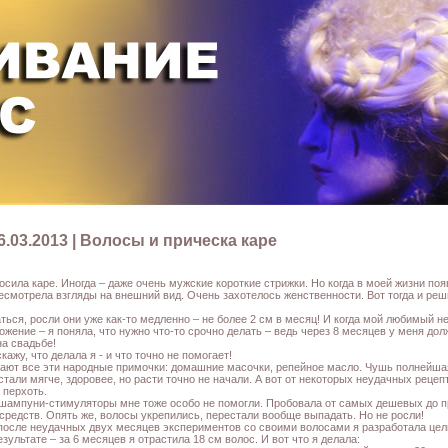
6.03.2013 | Волосы и прическа каре
носила каре. Иногда – даже очень мужские короткие стрижки. Но когда в моей жизни по
ресмотрела взгляды на внешний вид. Очень захотелось женственности. Вот тогда и ре
аться, росли они уже как-то медленно – не более 2 см в месяц! И когда мой любимый 
ожение – я поняла, что нужно что-то срочно делать – ведь через 8 месяцев у меня до
на свадьбе!
кажу, что делала я - и что точно не помогает!
гают все эти народные примочки: домашние масочки, репейное масло. Чушь полнейша
стали мягче, здоровее, но расти точно не начали. А вот от некоторых неудачных рецеп
 перхоть.
 шампуни-стимуляторы мне тоже особо не помогли. Пробовала от самых дешевых до
средств. Опять же, волосы укрепились, перестали вообще выпадать. Но не росли!
после неудачных двух месяцев экспериментов со своими волосами я разработала цел
езультате – за 6 месяцев я отрастила 18 см волос. И вот что я делала: