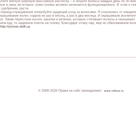
Купите мягкую широкую массажную расческу – и чешите волосы каждый день по 30 мин
енок и лака, во-вторых, кожа головы активно начинается функционировать. В этом и се
а удобрении, расти.
В период отращивания попробуйте щадящий уход за волосами. Я отказалась от ежедне
окрашивание волос ходила не раз в месяц, а раз в два месяца. И окрашивали исключит
тое. Также перестали носить заколки и резинки, которые стягивают волосы и оказываю
вила еду, то надевала платок на голову. Благодаря этому пар, жир не обволакивали во
http://woman.delfi.ua
© 2008-2026 Права на сайт принадлежат:
www.velissa.ru