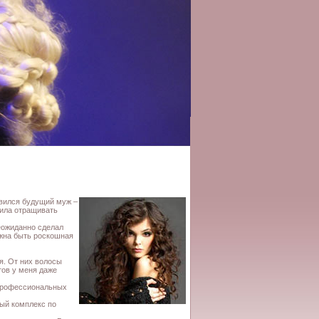
явился будущий муж –
шила отращивать
неожиданно сделал
лжна быть роскошная
я. От них волосы
тов у меня даже
 профессиональных
ый комплекс по