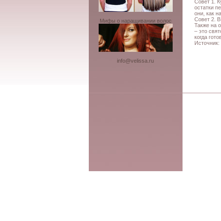
Совет 1. 
остатки п
они, как н
Совет 2. 
Мифы о наращивании волос
Также на 
– это свя
когда гото
Источник:
info@velissa.ru