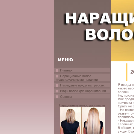
Главная
2
Наращивание волос
индивидуальными прядями
Я всегда 
Накладные пряди на трессах
как-то пе
Виды волос для наращивания
волосы.
Но, призн
Советы
мне предл
прическа 
Нарщивание волос до и после
Сразу же с
- Не помо
разве что 
появилась
- Никакие
салонных 
В общем, 
уходу. В р