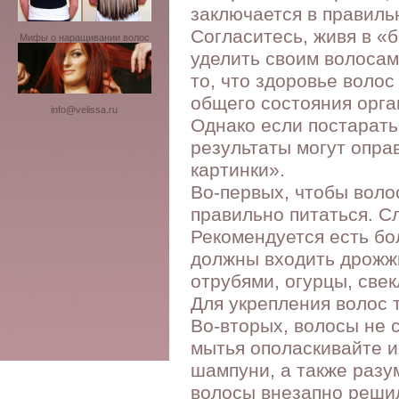
заключается в правиль
Согласитесь, живя в «
Мифы о наращивании волос
уделить своим волосам
то, что здоровье волос
общего состояния орга
info@velissa.ru
Однако если постарать
результаты могут опра
картинки».
Во-первых, чтобы воло
правильно питаться. С
Рекомендуется есть бо
должны входить дрожжи
отрубями, огурцы, свек
Для укрепления волос 
Во-вторых, волосы не 
мытья ополаскивайте и
шампуни, а также разу
волосы внезапно решил