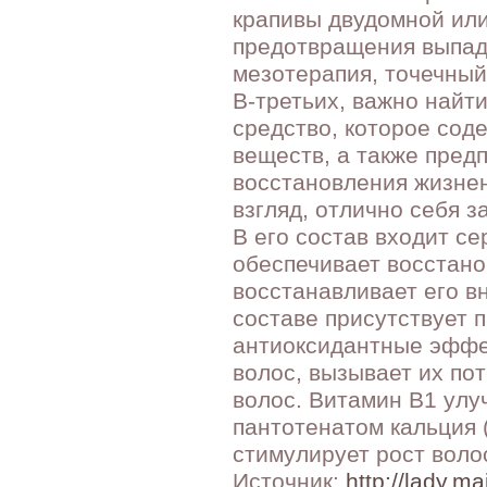
крапивы двудомной или
предотвращения выпад
мезотерапия, точечный 
В-третьих, важно найт
средство, которое сод
веществ, а также пред
восстановления жизнен
взгляд, отлично себя 
В его состав входит с
обеспечивает восстано
восстанавливает его в
составе присутствует 
антиоксидантные эффек
волос, вызывает их по
волос. Витамин В1 улу
пантотенатом кальция 
стимулирует рост воло
Источник:
http://lady.mai