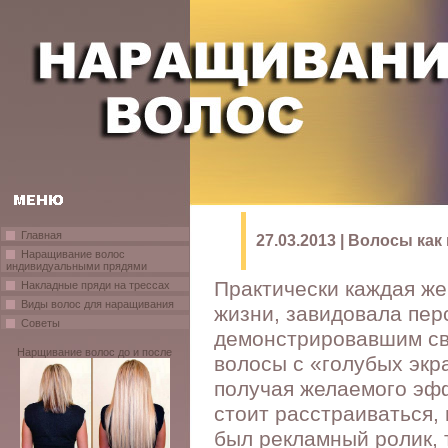
Главная
27.03.2013 | Волосы как
Наращивание волос
индивидуальными прядями
Практически каждая же
Накладные пряди на трессах
Виды волос для наращивания
жизни, завидовала пер
Советы
демонстрировавшим св
Нарщивание волос до и после
волосы с «голубых экр
получая желаемого эфф
стоит расстраиваться, 
был рекламный ролик, т