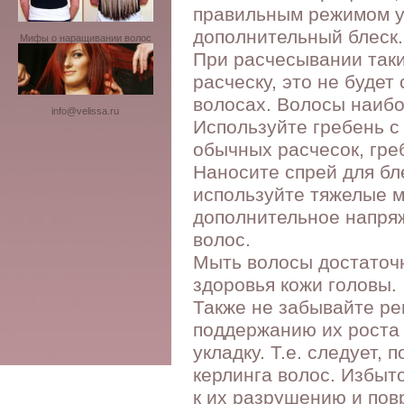
правильным режимом у
дополнительный блеск.
Мифы о наращивании волос
При расчесывании таки
расческу, это не буде
волосах. Волосы наибо
info@velissa.ru
Используйте гребень с
обычных расчесок, гре
Наносите спрей для бл
используйте тяжелые м
дополнительное напря
волос.
Мыть волосы достаточн
здоровья кожи головы.
Также не забывайте ре
поддержанию их роста 
укладку. Т.е. следует,
керлинга волос. Избыт
к их разрушению и по