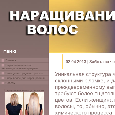
Главная
02.04.2013 | Забота за
Наращивание волос
индивидуальными прядями
Уникальная структура 
Накладные пряди на трессах
Виды волос для наращивания
склонными к ломке, и д
Советы
преждевременному вы
Нарщивание волос до и после
требуют более тщатель
цветов. Если женщина 
волосы, то, обычно, эт
химического процесса,