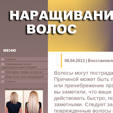
Главная
08.04.2013 | Восстано
Наращивание волос
индивидуальными прядями
Волосы могут пострада
Накладные пряди на трессах
Виды волос для наращивания
Причиной может быть п
Советы
или пренебрежение пра
Нарщивание волос до и после
вы заметили, что ваши 
действовать быстро, п
заметными. Следует за
поврежденные волосы б