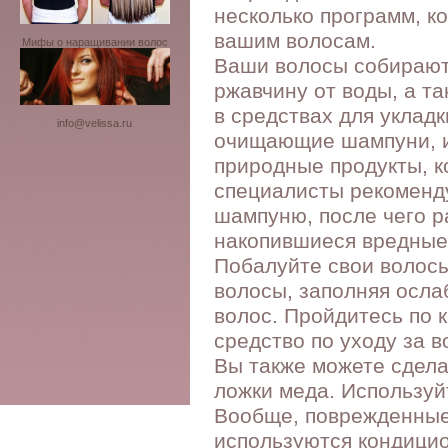
несколько программ, к
вашим волосам.
Мифы о наращивании волос
Ваши волосы собирают
ржавчину от воды, а т
в средствах для уклад
info@velissa.ru
очищающие шампуни, и
природные продукты, к
специалисты рекоменду
шампуню, после чего р
накопившиеся вредные
Побалуйте свои волосы
волосы, заполняя осла
волос. Пройдитесь по 
средство по уходу за 
Вы также можете сдела
ложки меда. Используй
Вообще, поврежденные 
используются кондици