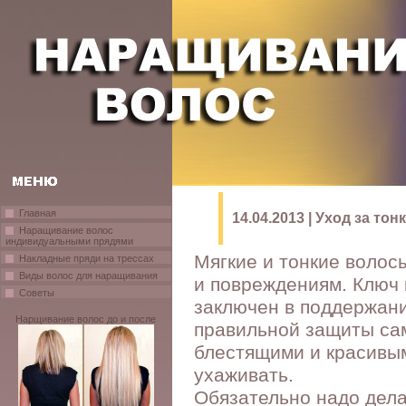
Главная
14.04.2013 | Уход за то
Наращивание волос
индивидуальными прядями
Мягкие и тонкие воло
Накладные пряди на трессах
Виды волос для наращивания
и повреждениям. Ключ 
Советы
заключен в поддержан
Нарщивание волос до и после
правильной защиты сам
блестящими и красивым
ухаживать.
Обязательно надо дела