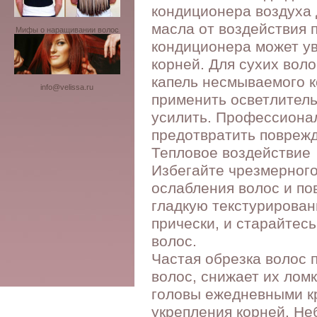
кондиционера воздуха 
масла от воздействия 
Мифы о наращивании волос
кондиционера может ув
корней. Для сухих вол
капель несмываемого к
info@velissa.ru
применить осветлитель
усилить. Профессиона
предотвратить поврежд
Тепловое воздействие
Избегайте чрезмерного
ослабления волос и п
гладкую текстурирова
прически, и старайтес
волос.
Частая обрезка волос 
волос, снижает их лом
головы ежедневными к
укрепления корней. Не