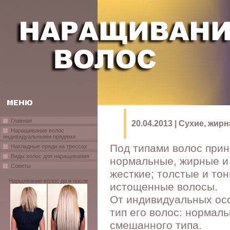
Главная
20.04.2013 | Сухие, ж
Наращивание волос
индивидуальными прядями
Под типами волос прин
Накладные пряди на трессах
Виды волос для наращивания
нормальные, жирные и
Советы
жесткие; толстые и тон
Нарщивание волос до и после
истощенные волосы.
От индивидуальных ос
тип его волос: нормал
смешанного типа.