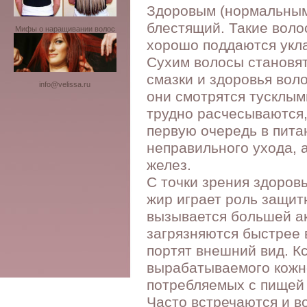
Здоровым (нормальным)
блестящий. Такие воло
Мифы о наращивании волос
хорошо поддаются укла
Сухим волосы становят
смазки и здоровья воло
info@velissa.ru
они смотрятся тусклым
трудно расчесываются,
первую очередь в питан
неправильного ухода, 
желез.
С точки зрения здоровь
жир играет роль защи
вызывается большей ак
загрязняются быстрее 
портят внешний вид. Кс
вырабатываемого кожно
потребляемых с пищей 
Часто встречаются и в