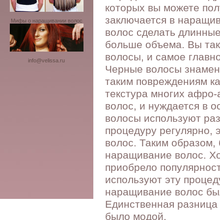
которых вы можете пол
заключается в наращив
Мифы о наращивании волос
волос сделать длинные
больше объема. Вы та
волосы, и самое главн
info@velissa.ru
Черные волосы знамени
таким повреждениям ка
текстура многих афро-
волос, и нуждается в 
волосы используют раз
процедуру регулярно, 
волос. Таким образом,
наращивание волос. Х
приобрело популярност
используют эту процеду
наращивание волос был
Единственная разница с
было модой.