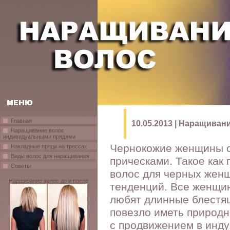
Главная
10.05.2013 | Наращива
Наращивание волос
индивидуальными прядями
Чернокожие женщины 
Накладные пряди на трессах
Виды волос для наращивания
прическами. Такое как
Советы
волос для черных женщ
Нарщивание волос до и после
тенденций. Все женщин
любят длинные блестящ
повезло иметь природн
с продвижением в инду