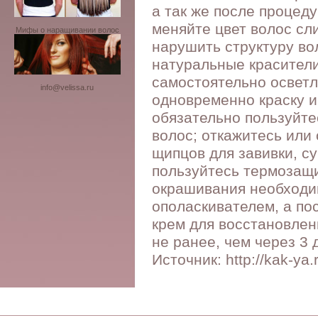
а так же после процед
меняйте цвет волос сл
Мифы о наращивании волос
нарушить структуру во
натуральные красители
самостоятельно осветл
info@velissa.ru
одновременно краску и
обязательно пользуйт
волос; откажитесь или
щипцов для завивки, с
пользуйтесь термозащи
окрашивания необходи
ополаскивателем, а по
крем для восстановлен
не ранее, чем через 3
Источник: http://kak-ya.