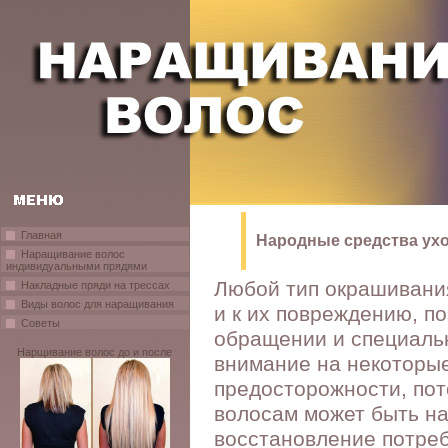
Главная
Народные средства ух
Наращивание волос
индивидуальными прядями
Любой тип окрашивани
Накладные пряди на трессах
Виды волос для наращивания
и к их повреждению, п
Советы
обращении и специаль
Нарщивание волос до и после
внимание на некоторы
предосторожности, по
волосам может быть на
восстановление потреб