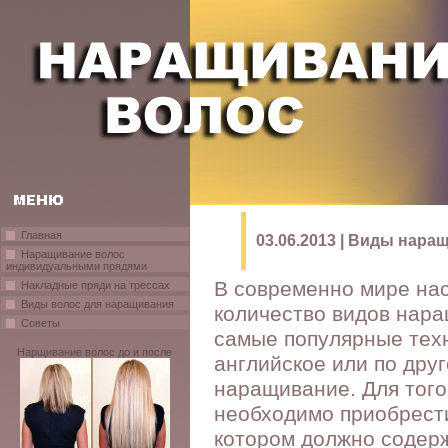
Главная
03.06.2013 | Виды нара
Наращивание волос
индивидуальными прядями
В современно мире на
Накладные пряди на трессах
Виды волос для наращивания
количество видов нара
Советы
самые популярные техн
Нарщивание волос до и после
английское или по дру
наращивание. Для того
необходимо приобрест
котором должно содер