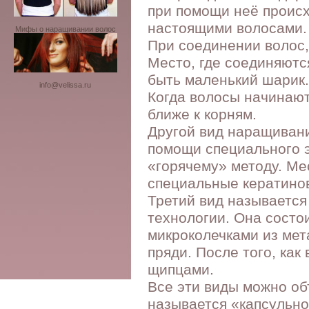
при помощи неё происх
настоящими волосами.
Мифы о наращивании волос
При соединении волос,
Место, где соединяютс
быть маленький шарик.
info@velissa.ru
Когда волосы начинают
ближе к корням.
Другой вид наращивани
помощи специального 
«горячему» методу. Ме
специальные кератинов
Третий вид называется
технологии. Она состо
микроколечками из мет
пряди. После того, ка
щипцами.
Все эти виды можно об
называется «капсульно