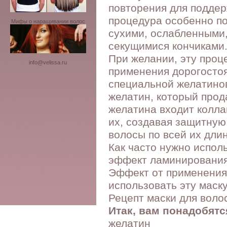
повторения для подде
процедура особенно по
Мифы о наращивании волос
сухими, ослабленными
секущимися кончиками
При желании, эту проц
info@velissa.ru
применения дорогостоя
специальной желатинов
желатин, который прод
желатина входит колла
их, создавая защитную 
волосы по всей их длин
Как часто нужно испол
эффект ламинировани
Эффект от применения 
использовать эту маск
Рецепт маски для воло
Итак, вам понадобятс
желатин