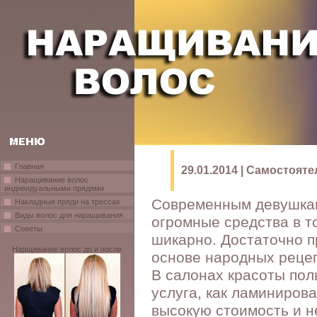
Главная
29.01.2014 | Самостоя
Наращивание волос
индивидуальными прядями
Современным девушкам
Накладные пряди на трессах
Виды волос для наращивания
огромные средства в т
Советы
шикарно. Достаточно п
Нарщивание волос до и после
основе народных рецеп
В салонах красоты пол
услуга, как ламиниров
высокую стоимость и н