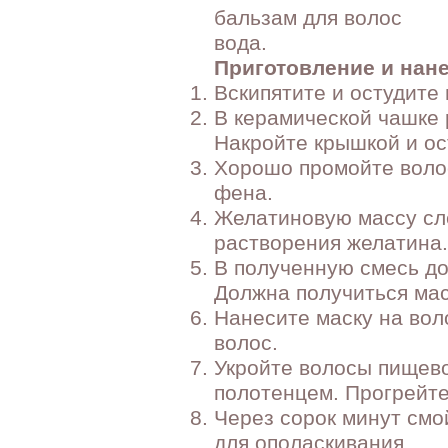
бальзам для волос
вода.
Приготовление и нан
Вскипятите и остудите 
В керамической чашке р
Накройте крышкой и ос
Хорошо промойте воло
фена.
Желатиновую массу сле
растворения желатина.
В полученную смесь до
Должна получиться ма
Нанесите маску на вол
волос.
Укройте волосы пищево
полотенцем. Прогрейте
Через сорок минут смо
для ополаскивания.