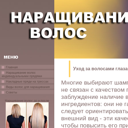
Главная
Уход за волосами глаза
Наращивание волос
индивидуальными прядями
Многие выбирают шампу
Накладные пряди на трессах
Виды волос для наращивания
не связан с качеством 
Советы
заблуждение наличие в
Нарщивание волос до и после
ингредиентов: они не 
следует ориентировать
внешний вид - эти кач
чтобы повысить его пр