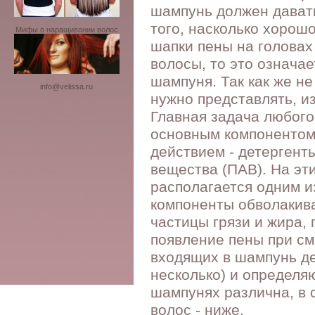
шампунь должен давать
того, насколько хорош
Мифы о наращивании волос
шапки пены на голова
волосы, то это означа
шампуня. Так как же н
info@velissa.ru
нужно представлять, из
Главная задача любого
основным компоненто
действием - детергент
вещества (ПАВ). На эт
располагается одним и
компоненты обволакива
частицы грязи и жира,
появление пены при с
входящих в шампунь де
несколько) и определяю
шампунях различна, в 
волос - ниже.