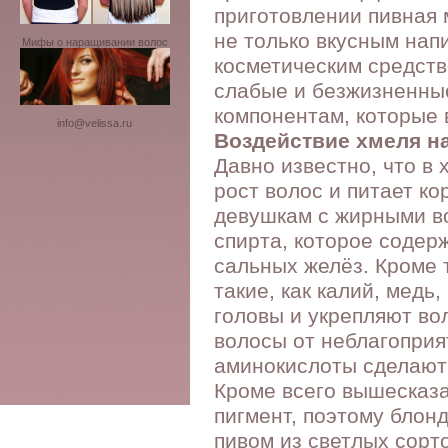
приготовлении пивная 
не только вкусным нап
Мифы о наращивании волос
косметическим средств
слабые и безжизненные
компонентам, которые 
info@velissa.ru
Воздействие хмеля н
Давно известно, что в
рост волос и питает к
девушкам с жирными во
спирта, которое содер
сальных желёз. Кроме 
такие, как калий, медь
головы и укрепляют во
волосы от неблагоприя
аминокислоты сделают
Кроме всего вышесказа
пигмент, поэтому блон
пивом из светлых сорт