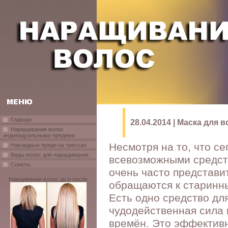
Главная
28.04.2014 | Маска для 
Наращивание волос
индивидуальными прядями
Несмотря на то, что с
Накладные пряди на трессах
Виды волос для наращивания
всевозможными средств
Советы
очень часто представи
Нарщивание волос до и после
обращаются к старинн
Есть одно средство для
чудодейственная сила 
времён. Это эффективн