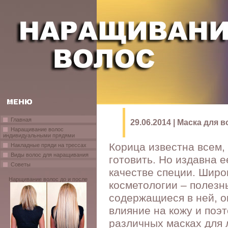
Главная
29.06.2014 | Маска для 
Наращивание волос
индивидуальными прядями
Корица известна всем, 
Накладные пряди на трессах
Виды волос для наращивания
готовить. Но издавна е
Советы
качестве специи. Широ
Нарщивание волос до и после
косметологии – полезн
содержащиеся в ней, о
влияние на кожу и поэ
различных масках для 