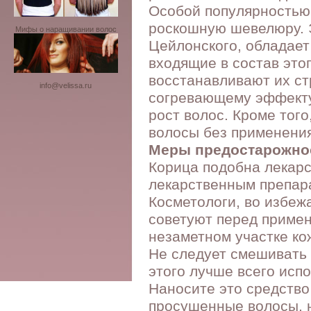
Особой популярностью п
роскошную шевелюру. 
Мифы о наращивании волос
Цейлонского, обладае
входящие в состав это
восстанавливают их стр
info@velissa.ru
согревающему эффекту,
рост волос. Кроме тог
волосы без применения
Меры предостарожно
Корица подобна лекарс
лекарственным препар
Косметологи, во избеж
советуют перед примен
незаметном участке ко
Не следует смешивать 
этого лучше всего исп
Наносите это средство
просушенные волосы, н