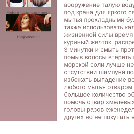
вооружение талую воду
под крана для яркого 
Мифы о наращивании волос
мытья прохладными бу
также использовать ка
жизненной силы время
info@velissa.ru
куриный желток. распр
3 минутки и смыть про
помыв волосы втереть 
морской соли лучше не
отсутствии шампуня по
избежать выпадение во
любого мытья отваром 
большое количество об
помочь отвар хмелевы
головы разов еженедел
других но не покупать 