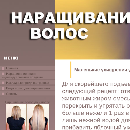
Главная
Маленькие ухищрения у
Наращивание волос
индивидуальными прядями
Для скорейшего подъе
Накладные пряди на трессах
Виды волос для наращивания
следующий рецепт: отв
Советы
животным жиром смесь 
Нарщивание волос до и после
перекрыть и упрятать о
больше нежели 1 раз в
лишь нежной водой дл
прибавить яблочный укс