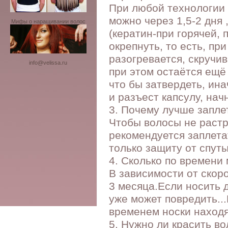
При любой технологии 
можно через 1,5-2 дня 
Мифы о наращивании волос
(кератин-при горячей,
окрепнуть, то есть, п
разогревается, скручи
info@velissa.ru
при этом остаётся ещё
что бы затвердеть, ин
и разъест капсулу, нач
3. Почему лучше запл
Чтобы волосы не растр
рекомендуется заплетат
только защиту от спут
4. Сколько по времен
В зависимости от скоро
3 месяца.Если носить 
уже может повредить...
временем носки находя
5. Нужно ли красить в