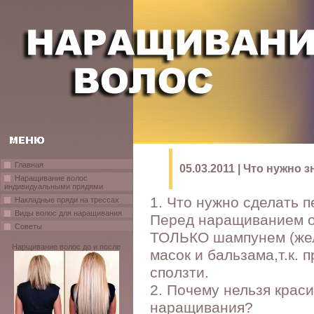
Главная
05.03.2011 | Что нужно
Наращивание волос
индивидуальными прядями
1. Что нужно сделать 
Накладные пряди на трессах
Виды волос для наращивания
Перед наращиванием о
Советы
ТОЛЬКО шампунем (жела
Нарщивание волос до и после
масок и бальзама,т.к. п
сползти.
2. Почему нельзя крас
наращивания?