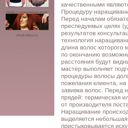
качественными являютс
Процедуру наращивания
Мифы о наращивании волос
Перед началам обязате
преследуемых целях (у
результатов консульта
info@velissa.ru
технология наращивани
длина волос которого м
по окончанию возможны
расстояния будут видн
мастер выполняет подг
процедуры волосы дол
пожелания клиента, на
завивка волос. Перед 
прядей: термическая и
от производителя пост
Наращивание происход
выделяется небольшая 
пристыковывается иску