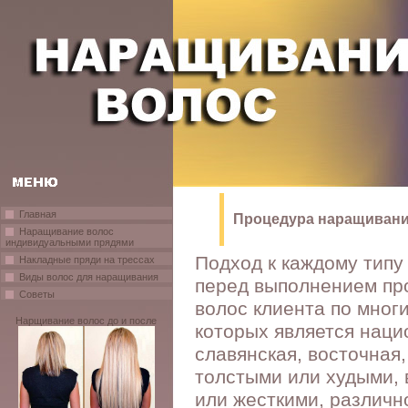
Главная
Процедура наращиван
Наращивание волос
индивидуальными прядями
Подход к каждому типу
Накладные пряди на трессах
Виды волос для наращивания
перед выполнением пр
Советы
волос клиента по мног
Нарщивание волос до и после
которых является наци
славянская, восточная
толстыми или худыми,
или жесткими, различн