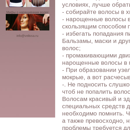
условиях, лучше обрат
- собирайте волосы в х
Мифы о наращивании волос
- нарощенные волосы 
скользящим способом п
- избегать попадания 
info@velissa.ru
Бальзамы, маски и дру
волос;
- промакивающими дви
нарощенные волосы в 
- При образовании узе
мокрые, а вот расчесыв
-. Не подносить слушко
чтоб не попалить воло
Волосам красивый и з
специальных средств д
необходимо помнить. Ч
а также превосходно, н
проблемы требуется дл