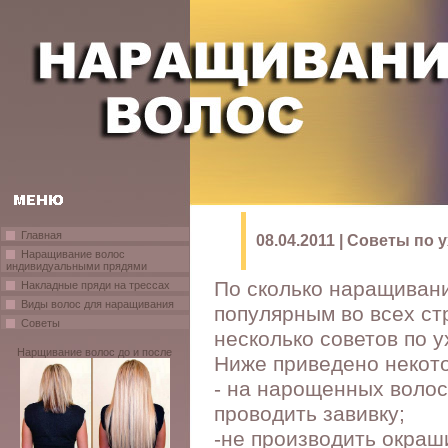
Главная
08.04.2011 | Советы по
Наращивание волос
индивидуальными прядями
По сколько наращивани
Накладные пряди на трессах
Виды волос для наращивания
популярным во всех ст
Советы
несколько советов по у
Нарщивание волос до и после
Ниже приведено некото
- на нарощенных волос
проводить завивку;
-не производить окраш