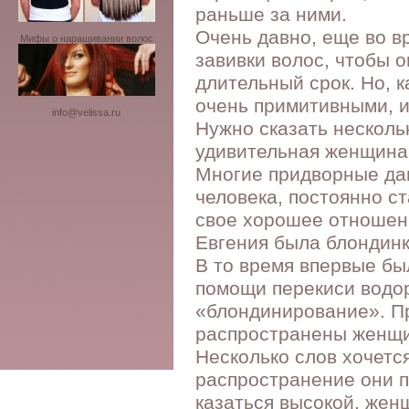
раньше за ними.
Очень давно, еще во в
Мифы о наращивании волос
завивки волос, чтобы 
длительный срок. Но, 
очень примитивными, и
info@velissa.ru
Нужно сказать нескольк
удивительная женщина,
Многие придворные дам
человека, постоянно с
свое хорошее отношени
Евгения была блондинк
В то время впервые бы
помощи перекиси водор
«блондинирование». Пр
распространены женщи
Несколько слов хочетс
распространение они по
казаться высокой, жен