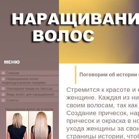
Главная
Поговорим об истории 
Наращивание волос
индивидуальными прядями
Стремится к красоте и
Накладные пряди на трессах
Виды волос для наращивания
женщине. Каждая из ни
Советы
своим волосам, так как
Нарщивание волос до и после
Создание причесок, на
причесок и окраска в 
ухода женщины за свои
страницы истории, что