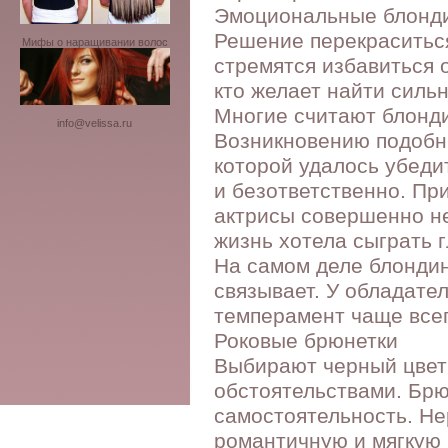
Эмоциональные блонд
Решение перекраситься
Мифы о наращивании волос
стремятся избавиться о
кто желает найти силь
Многие считают блонди
info@velissa.ru
Возникновению подобн
которой удалось убедит
и безответственно. Пр
актрисы совершенно н
жизнь хотела сыграть 
На самом деле блонди
связывает. У обладате
темперамент чаще всег
Роковые брюнетки
Выбирают черный цвет 
обстоятельствами. Брю
самостоятельность. Не
романтичную и мягкую 