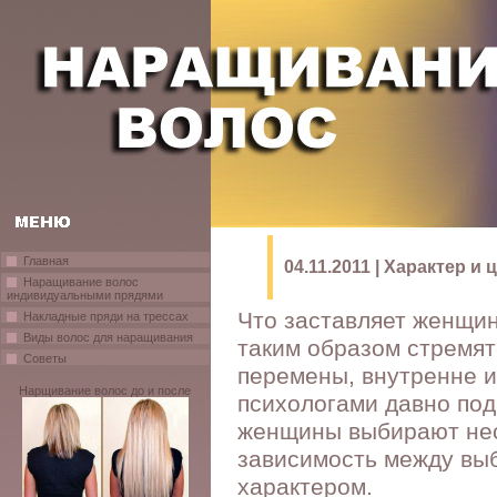
Главная
04.11.2011 | Характер и 
Наращивание волос
индивидуальными прядями
Что заставляет женщин
Накладные пряди на трессах
Виды волос для наращивания
таким образом стремят
Советы
перемены, внутренне и
Нарщивание волос до и после
психологами давно под
женщины выбирают нес
зависимость между выб
характером.