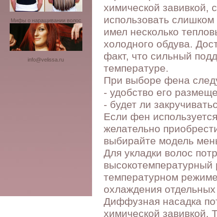
химической завивкой, 
использовать слишком 
Мифы о наращивании волос
имел несколько тепло
холодного обдува. Дос
факт, что сильный под
info@velissa.ru
температуре.
При выборе фена след
- удобство его размещ
- будет ли закручивать
Если фен используется
желательно приобрест
выбирайте модель мен
Для укладки волос пот
высокотемпературный р
температурном режиме 
охлаждения отдельных
Диффузная насадка пот
химической завивкой. Т