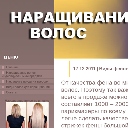
Главная
17.12.2011 | Виды фено
Наращивание волос
индивидуальными прядями
От качества фена во м
Накладные пряди на трессах
Виды волос для наращивания
волос. Поэтому так ва
Советы
всего в продаже можно
Нарщивание волос до и после
составляет 1000 – 200
парикмахеры по всему
легче сделать качестве
стрижек фены большой