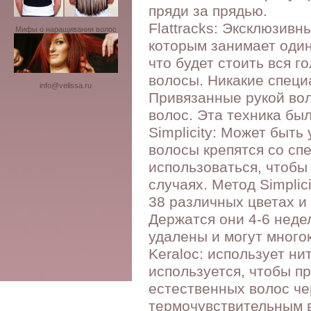
пряди за прядью.
Flattracks: Эксклюзивн
Мифы о наращивании волос
которым занимает один
что будет стоить вся г
волосы. Никакие специ
info@velissa.ru
Привязанные рукой во
волос. Эта техника был
Simplicity: Может быт
волосы крепятся со сп
использоваться, чтобы
случаях. Метод Simplic
38 различных цветах и
Держатся они 4-6 неде
удалены и могут много
Keraloc: использует н
используется, чтобы п
естественных волос че
термочувствительным в