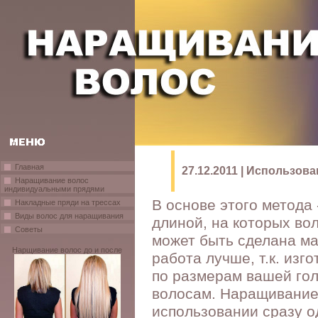
Главная
27.12.2011 | Использов
Наращивание волос
индивидуальными прядями
В основе этого метода
Накладные пряди на трессах
Виды волос для наращивания
длиной, на которых во
Советы
может быть сделана м
Нарщивание волос до и после
работа лучше, т.к. изг
по размерам вашей гол
волосам. Наращивание 
использовании сразу о