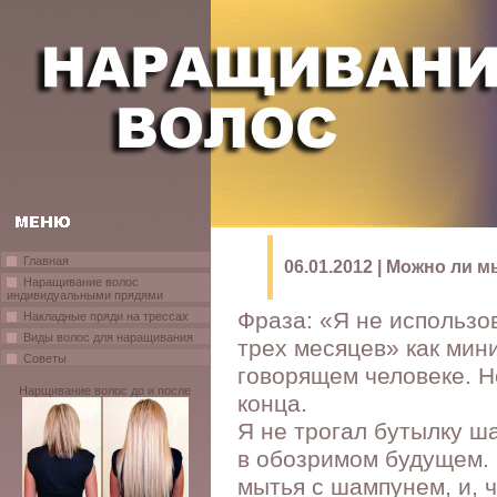
Главная
06.01.2012 | Можно ли
Наращивание волос
индивидуальными прядями
Фраза: «Я не использо
Накладные пряди на трессах
Виды волос для наращивания
трех месяцев» как мин
Советы
говорящем человеке. Н
Нарщивание волос до и после
конца.
Я не трогал бутылку ш
в обозримом будущем. 
мытья с шампунем, и, ч