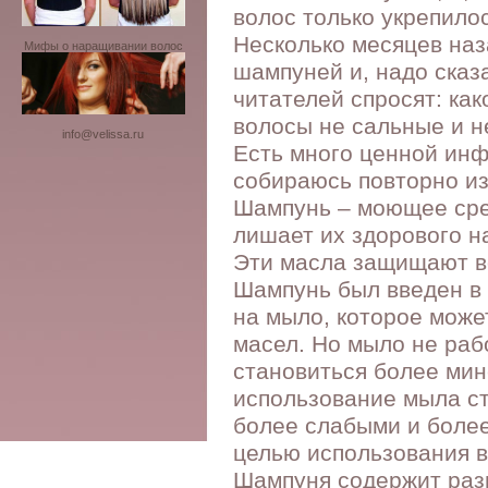
волос только укрепилос
Несколько месяцев наз
Мифы о наращивании волос
шампуней и, надо сказа
читателей спросят: ка
волосы не сальные и н
info@velissa.ru
Есть много ценной инф
собираюсь повторно из
Шампунь – моющее сре
лишает их здорового н
Эти масла защищают в
Шампунь был введен в 
на мыло, которое може
масел. Но мыло не рабо
становиться более ми
использование мыла ст
более слабыми и более
целью использования в
Шампуня содержит разн