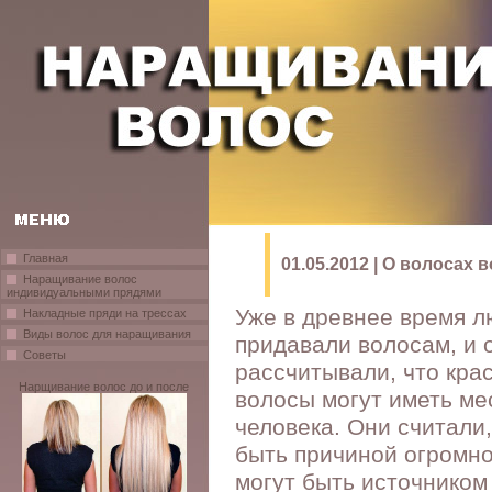
Главная
01.05.2012 | О волосах 
Наращивание волос
индивидуальными прядями
Уже в древнее время 
Накладные пряди на трессах
Виды волос для наращивания
придавали волосам, и 
Советы
рассчитывали, что кра
Нарщивание волос до и после
волосы могут иметь ме
человека. Они считали,
быть причиной огромно
могут быть источником 