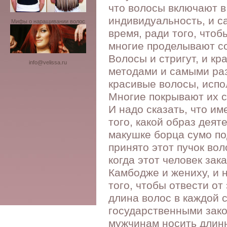
что волосы включают в 
индивидуальность, и с
Мифы о наращивании волос
время, ради того, чтоб
многие проделывают с
Волосы и стригут, и к
info@velissa.ru
методами и самыми ра
красивые волосы, испо
Многие покрывают их 
И надо сказать, что и
того, какой образ деят
макушке борца сумо по
принято этот пучок во
когда этот человек зак
Камбодже и жениху, и 
того, чтобы отвести от
длина волос в каждой 
государственными зако
мужчинам носить длин