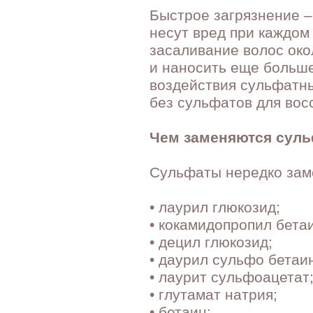
Быстрое загрязнение 
несут вред при каждом
засаливание волос око
и наносить еще больше
воздействия сульфатн
без сульфатов для вос
Чем заменяются сул
Сульфаты нередко зам
• лаурил глюкозид;
• кокамидопропил бета
• децил глюкозид;
• даурил сульфо бетаи
• лаурит сульфоацетат
• глутамат натрия;
• бетаин;