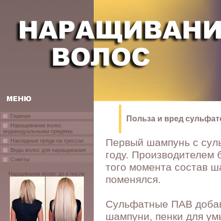
Главная
Польза и вред сульфат
Наращивание волос
индивидуальными прядями
Первый шампунь с сул
Накладные пряди на трессах
Виды волос для наращивания
году. Производителем 
Советы
того момента состав ш
Нарщивание волос до и после
поменялся.
Сульфатные ПАВ добав
шампуни, пенки для ум