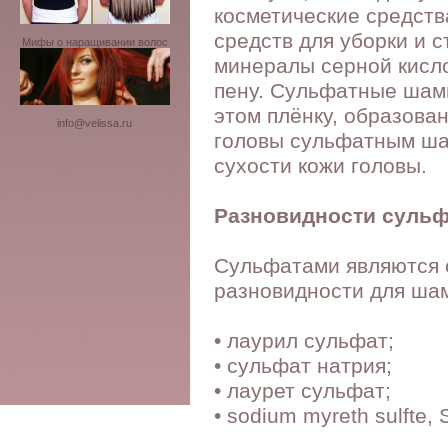
косметические средств
средств для уборки и с
Мифы о наращивании волос
минералы серной кисло
пену. Сульфатные шамп
этом плёнку, образова
info@velissa.ru
головы сульфатным шам
сухости кожи головы.
Разновидности суль
Сульфатами являются с
разновидности для ша
• лаурил сульфат;
• сульфат натрия;
• лаурет сульфат;
• sodium myreth sulfte,