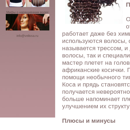
П
Мифы о наращивании волос
О
о
работает даже без хим
info@velissa.ru
используются волосы, 
называется трессом, и
волосы, так и специал
мастер плетет на голо
африканские косички. 
помощи необычного тип
Коса и прядь становят
получается невероятно
больше напоминает пл
улучшением их структ
Плюсы и минусы