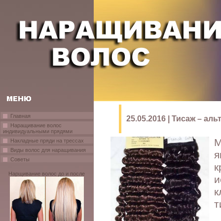
Главная
25.05.2016 | Тисаж – а
Наращивание волос
индивидуальными прядями
М
Накладные пряди на трессах
Виды волос для наращивания
я
Советы
к
Нарщивание волос до и после
и
к
т