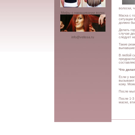
волоски, 
Мифы о наращивании волос
Маска с г
ситуации 
должно бы
Делать го
случае де
следует н
info@velissa.ru
Такие реа
выпавшие 
В любой с
предраспол
составля
Что дела
Если у ва
вызывают 
кожу. Мож
После мыт
После 1-3
маске, вт