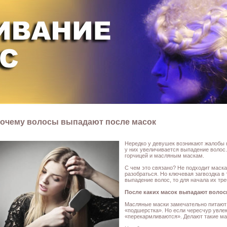
очему волосы выпадают после масок
Нередко у девушек возникают жалобы н
у них увеличивается выпадение волос.
горчицей и масляным маскам.
С чем это связано? Не подходит маск
разобраться. Но ключевая загвоздка в 
выпадение волос, то для начала их тре
После каких масок выпадают воло
Масляные маски замечательно питают 
«подшерстка». Но если чересчур увле
«перекармливаются». Делают такие мас