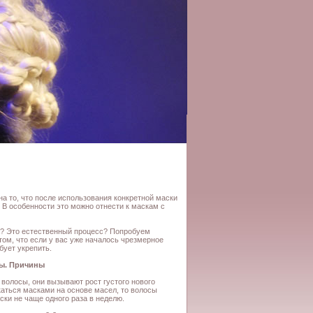
а то, что после использования конкретной маски
 В особенности это можно отнести к маскам с
а? Это естественный процесс? Попробуем
том, что если у вас уже началось чрезмерное
бует укрепить.
сы. Причины
волосы, они вызывают рост густого нового
каться масками на основе масел, то волосы
ки не чаще одного раза в неделю.