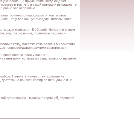
 уже после 2-3 применения, когда еще нет
новость в том, что в такой ситуации выпадают те
е равно это неприятно.
ании горчичного порошка кипятком, в этой
ость, то у вас начнут выпадать волосы, хотя
ал между масками – 5-10 дней. Нельзя ни в коем
я, зуд, покраснения, появилась перхоть –
ирании в кожу, массаже кожи головы вы заметите
будет сопровождаться другими симптомами.
в особенности, если у вас есть
 станет понятно, есть ли у вас аллергия на такие
ообще. Начинать нужно с тех, которые не
 достаточно нанести кефир по всей длине и на
лой артиллерии» - маскам с горчицей, перцовой