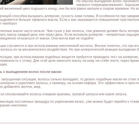
Но обычно выпадение волос начинается
никакого «перекармливания». Хорошая 
чей жизненный цикл подошел к концу, они бы все равно выпали в скором времени. Но вс
орчицей способна вызывать аллергию, сухость кожи головы. В особенности при заварив
выделяется больше эфирного масла. Если у вас оказывается повышенная чувствительн
т наоборот.
рчичные маски часто нельзя. Чем суше у вас волосы, тем длиннее должен быть интерв
лать маску каждый день или через день. Если возникла аллергия – неприятные ощущени
емедленно отказаться от маски. Она могла вам не подойти.
кции случаются и при использовании никотиновой кислоты. Вполне понятно, что при вт
волосы из-за механического воздействия. Но при аллергической реакции выпадение 
итуации, при использовании подобных веществ требуется проводить тест на аллергию, 
оженность к этому. Для этой цели нанесите маску на кожу на сгибе локтя, через время
ющие.
ть с выпадением волос после маски
с запущенная ситуация, волосы сильно выпадают, то делать подобные маски не стоит в
аллергии и укрепляют волосы, к примеру, на основе кефира. Это эффективно и просто,
но добавлять желток, мед.
ья ополаскивайте волосы отваром крапивы, луковой шелухи или корня лопуха.
 месяцев постоянных процедур по укреплению волос, уже можно будет перейти к «тяже
иранию никотинки.