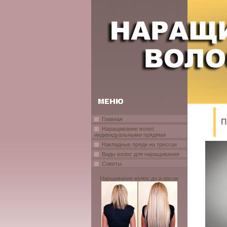
Главная
П
Наращивание волос
индивидуальными прядями
Накладные пряди на трессах
Виды волос для наращивания
Советы
Нарщивание волос до и после