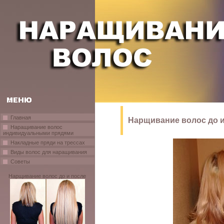
Главная
Нарщивание волос до и
Наращивание волос
индивидуальными прядями
Накладные пряди на трессах
Виды волос для наращивания
Советы
Нарщивание волос до и после